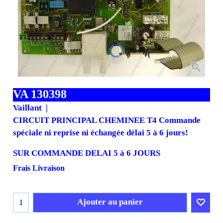
VA 130398
Vaillant
CIRCUIT PRINCIPAL CHEMINEE T4 Commande
spéciale ni reprise ni échangée délai 5 à 6 jours!
SUR COMMANDE DELAI 5 à 6 JOURS
453.71
€
408.34
€
H.T.
€
490.01
T.T.C.
Frais Livraison