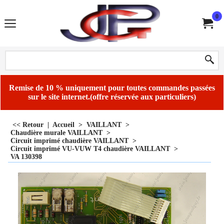
0
Remise de 10 % uniquement pour toutes commandes passées
sur le site internet.(offre réservée aux particuliers)
<< Retour
|
Accueil
>
VAILLANT
>
Chaudière murale VAILLANT
>
Circuit imprimé chaudière VAILLANT
>
Circuit imprimé VU-VUW T4 chaudière VAILLANT
>
VA 130398