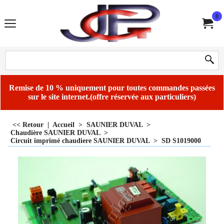
0
Remise de 10 % uniquement pour toutes commandes passées
sur le site internet.(offre réservée aux particuliers)
<< Retour
|
Accueil
>
SAUNIER DUVAL
>
Chaudière SAUNIER DUVAL
>
Circuit imprimé chaudiere SAUNIER DUVAL
>
SD S1019000