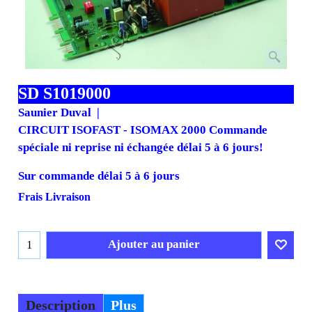
SD S1019000
Saunier Duval
CIRCUIT ISOFAST - ISOMAX 2000 Commande
spéciale ni reprise ni échangée délai 5 à 6 jours!
Sur commande délai 5 à 6 jours
385.76
€
347.18
€
H.T.
€
416.62
T.T.C.
Frais Livraison
Ajouter au panier