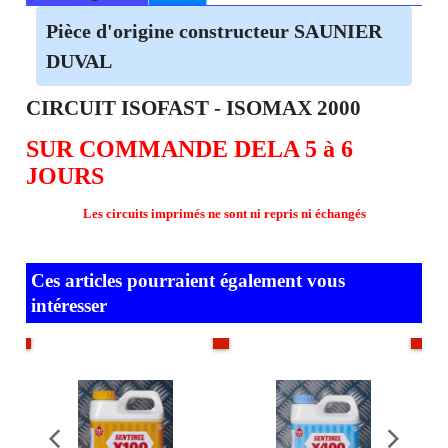
Description
Plus
Pièce d'origine constructeur SAUNIER
DUVAL
CIRCUIT ISOFAST - ISOMAX 2000
SUR COMMANDE DELA 5 à 6
JOURS
Les circuits imprimés ne sont ni repris ni échangés
Ces articles pourraient également vous
intéresser
ock
En stock
En stock