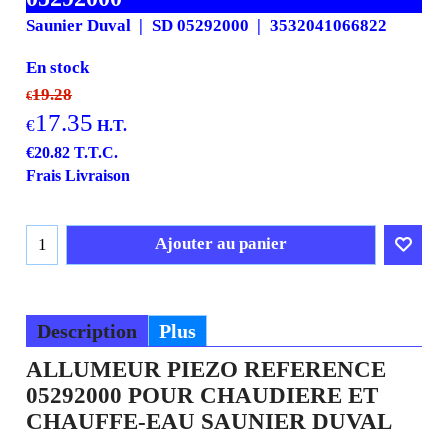
Saunier Duval
SD 05292000
3532041066822
En stock
19.28
€
17.35
€
H.T.
€
20.82
T.T.C.
Frais Livraison
Ajouter au panier
Description
Plus
ALLUMEUR PIEZO REFERENCE
05292000 POUR CHAUDIERE ET
CHAUFFE-EAU SAUNIER DUVAL