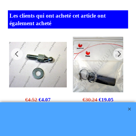
Les clients qui ont acheté cet article ont
également acheté
€
4.52
€
4.07
€
30.24
€
19.05
SD 05412000
DURITE-GAINE
CHAUDIERE
Cliquez ici
F/LASER/223C-M/
SAUNIER DUVAL
05230800