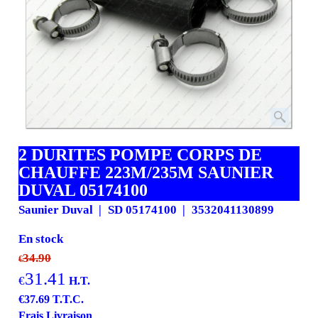
2 DURITES POMPE CORPS DE
CHAUFFE 223M/235M SAUNIER
DUVAL 05174100
Saunier Duval
SD 05174100
3532041130899
En stock
34.90
€
31.41
€
H.T.
€
37.69
T.T.C.
Frais Livraison