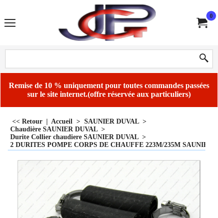
0
Remise de 10 % uniquement pour toutes commandes passées
sur le site internet.(offre réservée aux particuliers)
<< Retour
|
Accueil
>
SAUNIER DUVAL
>
Chaudière SAUNIER DUVAL
>
Durite Collier chaudiere SAUNIER DUVAL
>
2 DURITES POMPE CORPS DE CHAUFFE 223M/235M SAUNIER D