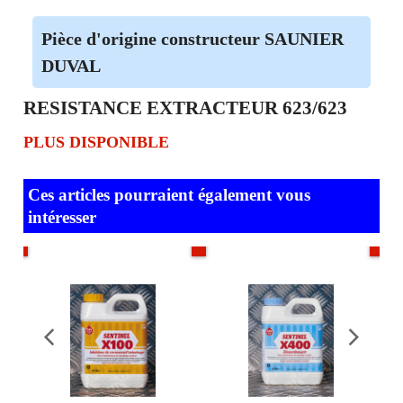
Description
Plus
RESISTANCE EXTRACTEUR 623/623
Pièce d'origine constructeur SAUNIER
DUVAL
RESISTANCE EXTRACTEUR 623/623
PLUS DISPONIBLE
Ces articles pourraient également vous
intéresser
ock
En stock
En stock