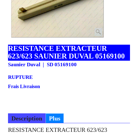
RESISTANCE EXTRACTEUR
623/623 SAUNIER DUVAL 05169100
Saunier Duval
SD 05169100
RUPTURE
37.26
€
33.53
€
H.T.
€
40.24
T.T.C.
Frais Livraison