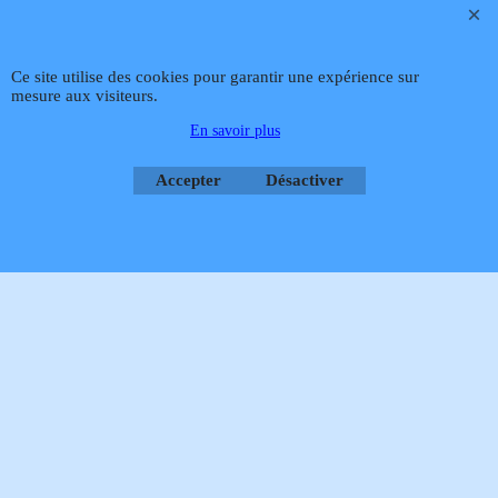
Téléphone
02 99 868 868
Fax 02 99 868 869
Contact mail
Site
hébergé par Infomaniak Webmaster Jean-Paul GUY
Ce site utilise des cookies pour garantir une expérience sur
mesure aux visiteurs.
Rétractation
En savoir plus
Accepter
Désactiver
Boutique en ligne créés
avec le logiciel
eCommerce ShopFactory