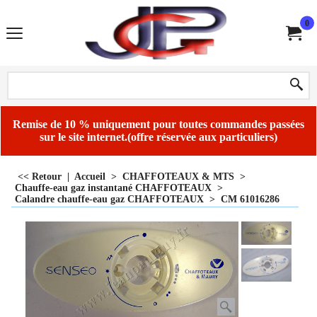
0
Remise de 10 % uniquement pour toutes commandes passées
sur le site internet.(offre réservée aux particuliers)
<< Retour
|
Accueil
>
CHAFFOTEAUX & MTS
>
Chauffe-eau gaz instantané CHAFFOTEAUX
>
Calandre chauffe-eau gaz CHAFFOTEAUX
>
CM 61016286