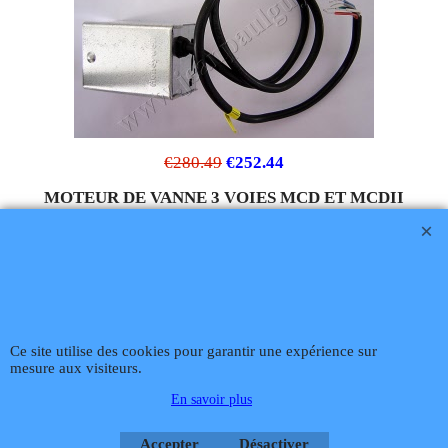
€
280.49
€
252.44
MOTEUR DE VANNE 3 VOIES MCD ET MCDII
CHAFFOTEAUX 61306834
MOTEUR DE VANNE 3 VOIES REFERENCE 61306834 POUR MODULE CHALEUR DOUCE MCD / MCD II
Cliquez ici
Téléphone
02 99 868 868
Fax 02 99 868 869
Contact mail
Site
hébergé par Infomaniak Webmaster Jean-Paul GUY
Rétractation
Ce site utilise des cookies pour garantir une expérience sur
mesure aux visiteurs.
En savoir plus
Boutique en ligne créés
avec le logiciel
Accepter
Désactiver
eCommerce ShopFactory