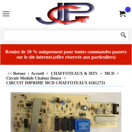
0
Remise de 10 % uniquement pour toutes commandes passées
sur le site internet.(offre réservée aux particuliers)
<< Retour
|
Accueil
>
CHAFFOTEAUX & MTS
>
MCD
>
Circuit Module Chaleur Douce
>
CIRCUIT IMPRIME MCD CHAFFOTEAUX 61012731