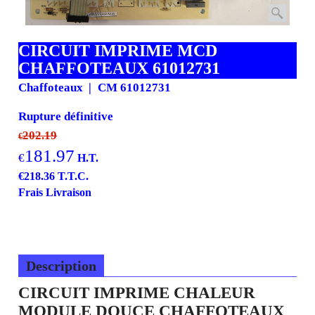
CIRCUIT IMPRIME MCD
CHAFFOTEAUX 61012731
Chaffoteaux
CM 61012731
Rupture définitive
202.19
€
181.97
€
H.T.
€
218.36
T.T.C.
Frais Livraison
Description
CIRCUIT IMPRIME CHALEUR
MODULE DOUCE CHAFFOTEAUX