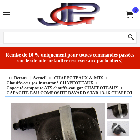
0
Remise de 10 % uniquement pour toutes commandes passées
sur le site internet.(offre réservée aux particuliers)
<< Retour
|
Accueil
>
CHAFFOTEAUX & MTS
>
Chauffe-eau gaz instantané CHAFFOTEAUX
>
Capacité composite ATS chauffe-eau gaz CHAFFOTEAUX
>
CAPACITE EAU COMPOSITE BAYARD STAR 13-16 CHAFFOTEAU