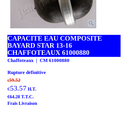
CAPACITE EAU COMPOSITE
BAYARD STAR 13-16
CHAFFOTEAUX 61000880
Chaffoteaux
CM 61000880
Rupture définitive
59.52
€
53.57
€
H.T.
€
64.28
T.T.C.
Frais Livraison