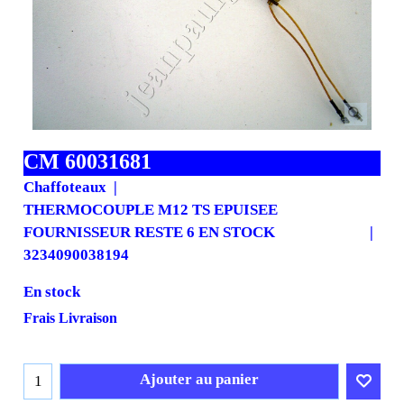
CM 60031681
Chaffoteaux
THERMOCOUPLE M12 TS EPUISEE
FOURNISSEUR RESTE 6 EN STOCK
3234090038194
En stock
21.68
€
19.51
€
H.T.
€
23.41
T.T.C.
Frais Livraison