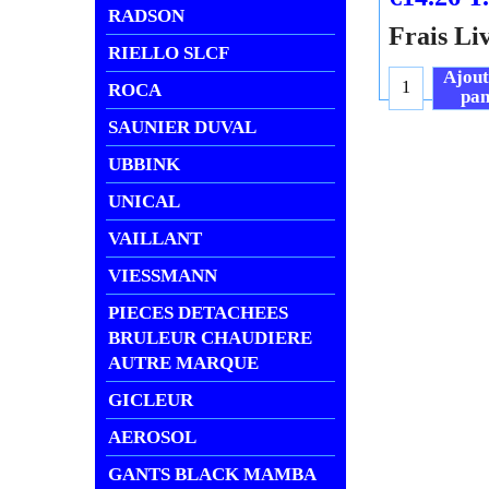
RADSON
Frais Li
RIELLO SLCF
Ajout
ROCA
pan
SAUNIER DUVAL
UBBINK
UNICAL
VAILLANT
VIESSMANN
PIECES DETACHEES
BRULEUR CHAUDIERE
AUTRE MARQUE
GICLEUR
AEROSOL
GANTS BLACK MAMBA