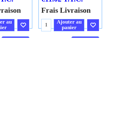
vraison
Frais Livraison
er au
Ajouter au
ier
panier
Cliquez ici
Cliquez ici