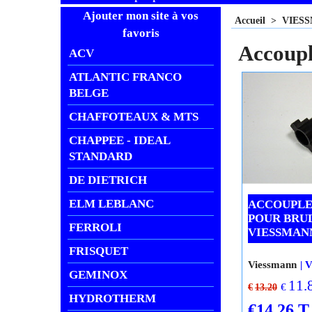
Ajouter mon site à vos
Accueil
>
VIES
favoris
Accoupl
ACV
ATLANTIC FRANCO
BELGE
CHAFFOTEAUX & MTS
CHAPPEE - IDEAL
STANDARD
DE DIETRICH
ELM LEBLANC
ACCOUPLE
POUR BRU
FERROLI
VIESSMANN
FRISQUET
Viessmann
V
GEMINOX
11.
€
€
13.20
HYDROTHERM
€
14.26
T