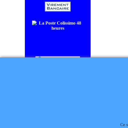
COLISSIMO SUIVI livraison en
48/72H00.
CHRONOPOST livraison le
lendemain.
Règlement à la commande
Téléphone
02 99 868 
Ce s