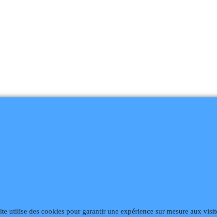
868
Fax 02 99 868 869
Contact mail
Site hébergé par Infomaniak We
ite utilise des cookies pour garantir une expérience sur mesure aux visit