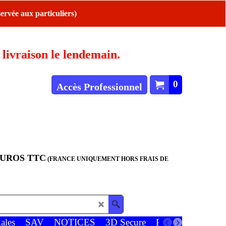
ervée aux particuliers)
ivraison le lendemain.
0
Accès Professionnel
EUROS TTC
(FRANCE UNIQUEMENT HORS FRAIS DE
ales
SAV
NOTICES
3D Secure
Paiements
Favor