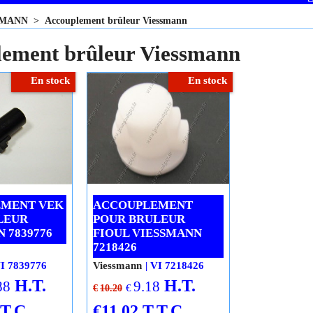
SMANN
>
Accouplement brûleur Viessmann
ement brûleur Viessmann
En stock
En stock
MENT VEK
ACCOUPLEMENT
LEUR
POUR BRULEUR
 7839776
FIOUL VIESSMANN
7218426
I 7839776
Viessmann
VI 7218426
H.T.
H.T.
88
9.18
€
€
10.20
.T.C.
€
11.02
T.T.C.