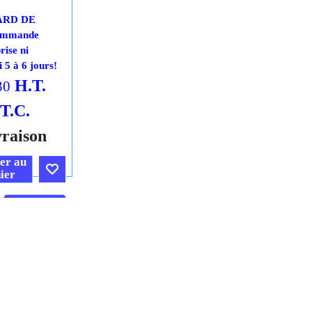
7
ARD DE
mmande
rise ni
 5 à 6 jours!
H.T.
30
.T.C.
vraison
er au
ier
Cliquez ici