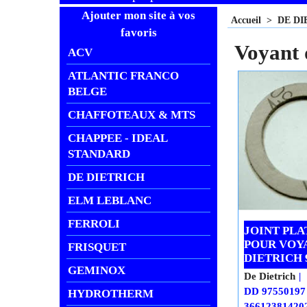
Ajouter mon site à vos
Accueil
>
DE DI
favoris
Voyant 
ACV
ATLANTIC FRANCO
BELGE
CHAFFOTEAUX & MTS
CHAPPEE - IDEAL
STANDARD
DE DIETRICH
ELM LEBLANC
FERROLI
JOINT PLAT
POUR VOY
FRISQUET
DIETRICH 
GEMINOX
De Dietrich
DD 97550197
HYDROTHERM
36612381420