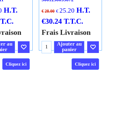
H.T.
H.T.
0
25.20
€
€
28.00
.T.C.
€
30.24
T.T.C.
vraison
Frais Livraison
er au
Ajouter au
ier
panier
Cliquez ici
Cliquez ici