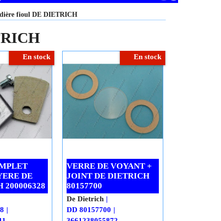
udière fioul DE DIETRICH
ETRICH
En stock
En stock
MPLET
VERRE DE VOYANT +
YERE DE
JOINT DE DIETRICH
 200006328
80157700
De Dietrich
8
DD 80157700
11
3661238055872