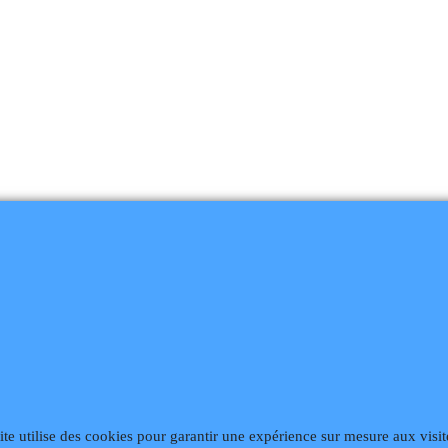
868
Fax 02 99 868 869
Contact mail
Site hébergé par Infomaniak We
ite utilise des cookies pour garantir une expérience sur mesure aux visit