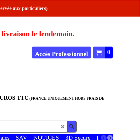
ervée aux particuliers)
ivraison le lendemain.
0
Accès Professionnel
EUROS TTC
(FRANCE UNIQUEMENT HORS FRAIS DE
ales
SAV
NOTICES
3D Secure
Paiements
Favor