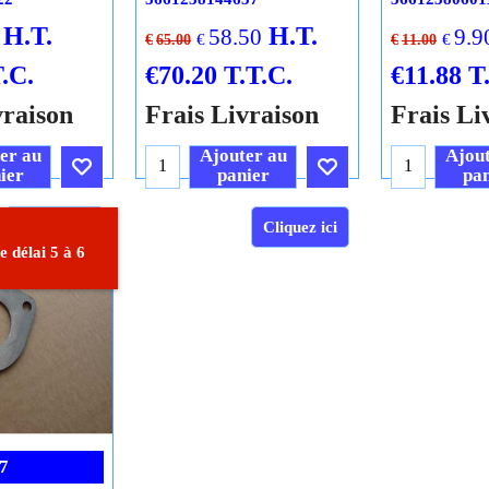
H.T.
H.T.
58.50
9.9
€
€
€
65.00
€
11.00
.C.
€
70.20
T.T.C.
€
11.88
T
vraison
Frais Livraison
Frais Li
er au
Ajouter au
Ajout
ier
panier
pan
Cliquez ici
Cliquez ici
 délai 5 à 6