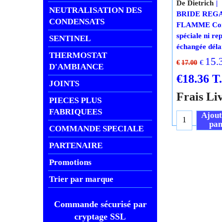
NEUTRALISATION DES
CONDENSATS
DD 9757002
SENTINEL
De Dietrich
BRIDE REG
THERMOSTAT
FLAMME Co
D'AMBIANCE
spéciale ni rep
échangée délai
JOINTS
15.
€
€
17.00
PIECES PLUS
FABRIQUEES
€
18.36
T
COMMANDE SPECIALE
Frais Li
PARTENAIRE
Ajout
pan
Promotions
Trier par marque
Commande sécurisé par
cryptage SSL