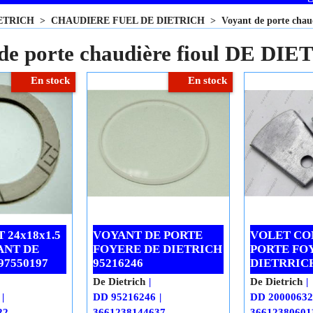
ETRICH
>
CHAUDIERE FUEL DE DIETRICH
>
Voyant de porte cha
de porte chaudière fioul DE DI
En stock
En stock
 24x18x1.5
VOYANT DE PORTE
VOLET CO
ANT DE
FOYERE DE DIETRICH
PORTE FO
97550197
95216246
DIETRRICH
De Dietrich
De Dietrich
DD 95216246
DD 20000632
22
3661238144637
36612380601