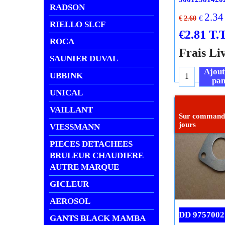
RADSON
2.34
€
€
2.60
RIELLO SLCF
€
2.81
T.T
ROCA
Frais Li
SAUNIER DUVAL
Ajout
UBBINK
pan
UNICAL
VAILLANT
VIESSMANN
PIECES DETACHEES
Sur commande
BRULEUR CHAUDIERE
jours
AUTRE MARQUE
GICLEUR
AEROSOL
GANTS BLACK MAMBA