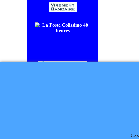
COLISSIMO SUIVI livraison en
48/72H00.
CHRONOPOST livraison le
lendemain.
Règlement à la commande
Téléphone
02 99 868 
Ce s