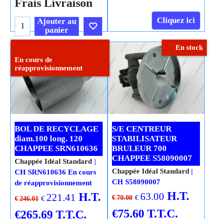
Frais Livraison
Cliquez ici
Ajouter au
panier
En stock
Cliquez ici
En cours de
réapprovisionnement
BOL DE RECYCLAGE
S/E CENTREUR
diam.100 long. 120
STABILISATEUR
CHAPPEE SRN610636
BRULEUR 700
CHAPPEE S58090007
Chappée Idéal Standard
Chappée Idéal Standard
CH SRN610636 En cours
CH S58090007
de réapprovisionnement
H.T.
H.T.
63.00
221.41
€
€
70.00
€
€
246.01
€
75.60
T.T.C.
€
265.69
T.T.C.