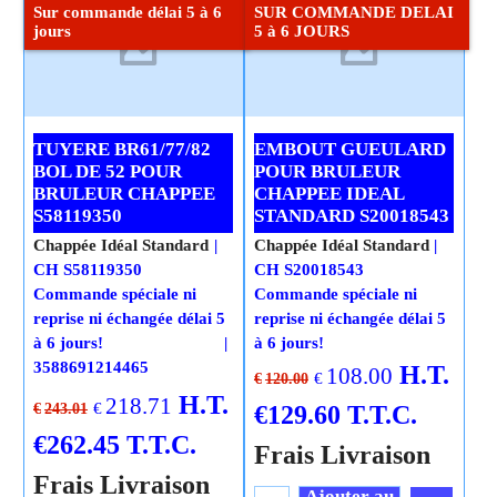
Sur commande délai 5 à 6
SUR COMMANDE DELAI
jours
5 à 6 JOURS
TUYERE BR61/77/82
EMBOUT GUEULARD
BOL DE 52 POUR
POUR BRULEUR
BRULEUR CHAPPEE
CHAPPEE IDEAL
S58119350
STANDARD S20018543
Chappée Idéal Standard
Chappée Idéal Standard
CH S58119350
CH S20018543
Commande spéciale ni
Commande spéciale ni
reprise ni échangée délai 5
reprise ni échangée délai 5
à 6 jours!
à 6 jours!
3588691214465
H.T.
108.00
€
€
120.00
H.T.
218.71
€
€
129.60
T.T.C.
€
243.01
€
262.45
T.T.C.
Frais Livraison
Frais Livraison
Ajouter au