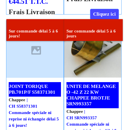
€
44.51
T.T.C.
Frais Livraison
Cliquez ici
Cliquez ici
Sur commande délai 5 à 6
Sur commande délai 5 à 6
jours!
jours
JOINT TORIQUE
UNITE DE MELANGE
PB.701P/F S58371301
O -42 Z 22 KW
CHAPPEE BROTJE
Chappee
SRN993357
CH S58371301
Chappee
Commande spéciale ni
CH SRN993357
reprise ni échangée délai 5
Commande spéciale ni
à 6 jours!