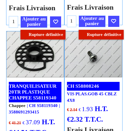
Frais Livraison
Frais Livraison
Ajouter au
Ajouter au
panier
panier
Rupture définitive
Rupture définitive
Cliquez ici
Cliquez ici
TRANQUILISATEUR
CH S58808246
20TR PLASTIQUE
VIS PLAS.GOB 45 CBLZ
CHAPPEE S58119340
4X8
Chappee
CH S58119340
H.T.
1.93
€
€
2.14
3588691293415
€
2.32
T.T.C.
H.T.
37.09
€
€
41.21
Frais Livraison