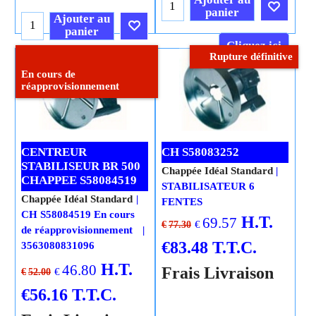
panier
Ajouter au
panier
Cliquez ici
Rupture définitive
Cliquez ici
En cours de
réapprovisionnement
CENTREUR
CH S58083252
STABILISEUR BR 500
Chappée Idéal Standard
CHAPPEE S58084519
STABILISATEUR 6
Chappée Idéal Standard
FENTES
CH S58084519 En cours
H.T.
69.57
€
€
77.30
de réapprovisionnement
€
83.48
T.T.C.
3563080831096
H.T.
46.80
Frais Livraison
€
€
52.00
€
56.16
T.T.C.