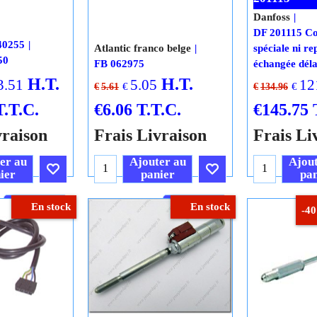
Danfoss
DF 201115 
40255
Atlantic franco belge
spéciale ni re
50
FB 062975
échangée déla
H.T.
H.T.
3.51
5.05
12
€
€
€
5.61
€
134.96
T.T.C.
€
6.06
T.T.C.
€
145.75
vraison
Frais Livraison
Frais Li
er au
Ajouter au
Ajout
ier
panier
pan
Cliquez ici
Cliquez ici
En stock
En stock
-4