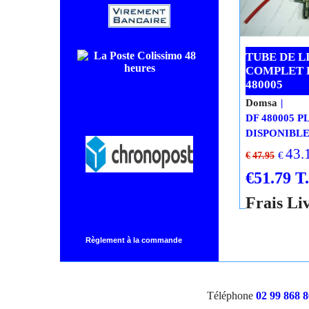
30/40/6
32
€
€
356.63
€
385.16
Frais Li
COLISSIMO SUIVI livraison en
48/72H00.
Ru
CHRONOPOST livraison le
lendemain.
Règlement à la commande
TUBE DE L
COMPLET 
480005
Domsa