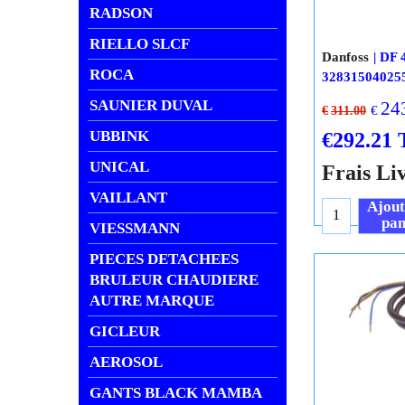
RADSON
RIELLO SLCF
Danfoss
DF 
ROCA
32831504025
SAUNIER DUVAL
24
€
€
311.00
€
292.21
UBBINK
UNICAL
Frais Li
VAILLANT
Ajout
pan
VIESSMANN
PIECES DETACHEES
BRULEUR CHAUDIERE
AUTRE MARQUE
GICLEUR
AEROSOL
GANTS BLACK MAMBA