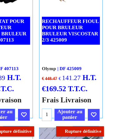
1 En stock
En stock
0%
-65%
AT POUR
RECHAUFFEUR FIOUL
FEUR
POUR BRULEUR
 BRULEUR
BRULEUR VISCOSTAR
407113
2/3 425009
F 407113
Olymp
DF 425009
H.T.
H.T.
89
141.27
€
€
448.47
.T.C.
€
169.52
T.T.C.