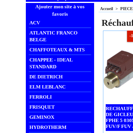
Ajouter mon site à vos
Accueil
>
PIEC
favoris
Réchauf
ACV
ATLANTIC FRANCO
-
BELGE
CHAFFOTEAUX & MTS
CHAPPEE - IDEAL
STANDARD
DE DIETRICH
ELM LEBLANC
FERROLI
FRISQUET
RECHAUFF
DE GICLE
GEMINOX
FPHE 5 030
FUV/F FUV 
HYDROTHERM