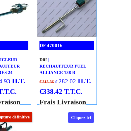
vraison
Frais Livraison
er au
Ajouter au
ier
panier
Cliquez ici
Cliquez ici
pture définitive
Rupture définitive
DF 470016
GICLEUR
Diff
AUFFEUR
RECHAUFFEUR FUEL