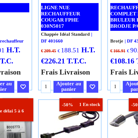
LIGNE NUE
RECHAUF
RECHAUFFEUR
COMPLET 
COUGAR FPHE
BRULEUR 
030N5017
BRODJE P/0
Chappée Idéal Standard
rechauffeur
DF 401660
Brotje
DF 4
H.T.
H.T.
01
188.51
90
€
€
€
209.45
€
166.91
.T.C.
€
226.21
T.T.C.
€
108.16
vraison
Frais Livraison
Frais Li
er au
Ajouter au
Ajout
ier
panier
pan
Cliquez ici
Cliquez ici