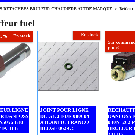
ES DETACHEES BRULEUR CHAUDIERE AUTRE MARQUE
>
Brûleu
feur fuel
En stock
En stock
13%
Sur commande
jours!
EUR LIGNE
JOINT POUR LIGNE
RECHAUF
UR DANFOSS
DE GICLEUR 000004
DANFOSS 
N5056 B10
ATLANTIC FRANCO
030N1202 
/ FC3FB
BELGE 062975
BRULEUR 
201115