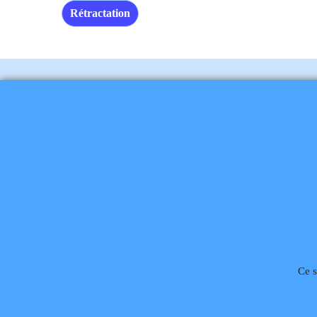
DF 480005 P
DISPONIBL
43.
€
€
47.95
€
51.79
T
Frais Li
Téléphone
02 99 868 
Rétractation
Ce s