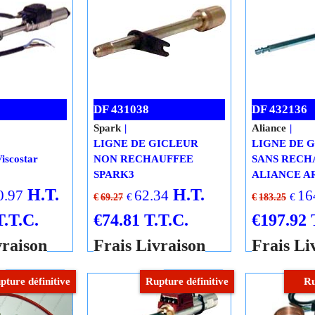
vraison
Frais Livraison
Frais Li
er au
Ajouter au
Ajout
ier
panier
pan
Cliquez ici
Cliquez ici
pture définitive
Rupture définitive
Ru
DF 431038
DF 432136
Spark
Aliance
LIGNE DE GICLEUR
LIGNE DE 
iscostar
NON RECHAUFFEE
SANS RECH