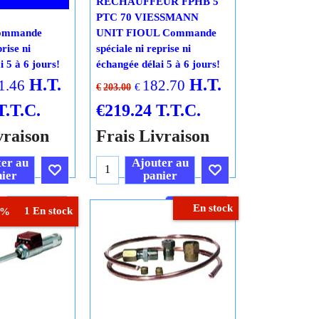
RECHAUFFEUR FPHB 5
PTC 70 VIESSMANN
Commande
UNIT FIOUL Commande
prise ni
spéciale ni reprise ni
i 5 à 6 jours!
échangée délai 5 à 6 jours!
H.T.
H.T.
1.46
182.70
€
€
203.00
T.T.C.
€
219.24
T.T.C.
vraison
Frais Livraison
er au
Ajouter au
ier
panier
Cliquez ici
Cliquez ici
En stock
1 En stock
0%