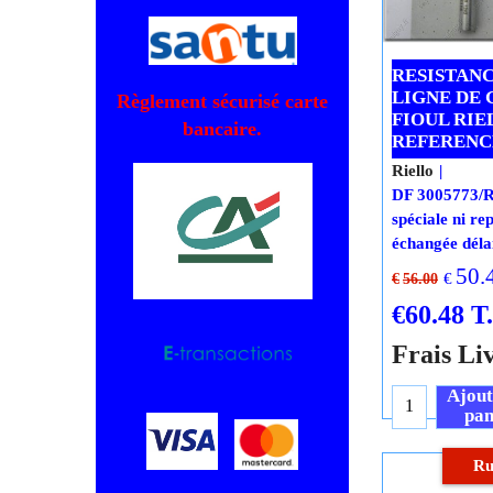
Sur commande
jours
Règlement sécurisé carte
bancaire.
RESISTAN
LIGNE DE 
FIOUL RIE
REFERENCE
Riello
DF 3005773/
spéciale ni rep
échangée délai
50.
€
€
56.00
€
60.48
T