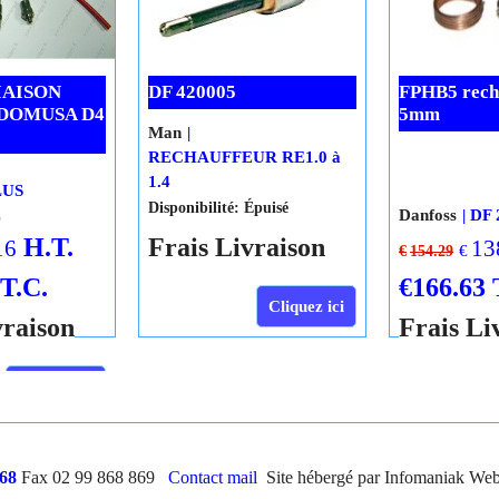
SPARK3
ALIANCE AR
H.T.
H.T.
0.97
62.34
16
€
€
€
69.27
€
183.25
T.T.C.
€
74.81
T.T.C.
€
197.92
vraison
Frais Livraison
Frais Li
Cliquez ici
Cliquez ici
pture définitive
Rupture définitive
Ru
IAISON
DF 420005
FPHB5 recha
DOMUSA D4
5mm