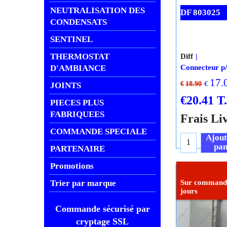
NEUTRALISATION DES
CONDENSATS
SENTINEL
DF 803025
THERMOSTAT
D'AMBIANCE
JOINTS
Diff
PIECES PLUS
Connecteur p/
FABRIQUEES
17.
€
€
18.90
COMMANDE SPECIALE
€
20.41
T
PARTENAIRE
Frais Li
Promotions
Ajout
pan
Trier par marque
Commande sécurisé par
cryptage SSL