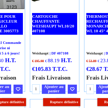
1 En stock
-50%
-5
 délai 5 à 6
CE POUR
CARTOUCHE
THERMOST
GICLEUR
CHAUFFANTE
RECHAUF
LLO
WEISHAUPT WL10/20
MONARCH
 3005773
407108
WL 10 45° 
RI Commande
rise ni
 5 à 6 jours!
Weishaupt
DF 407108
Weishaupt
D
H.T.
H.T.
40
88.19
23.
€
€
€
195.98
€
53.09
.T.C.
€
105.83
T.T.C.
€
28.67
T