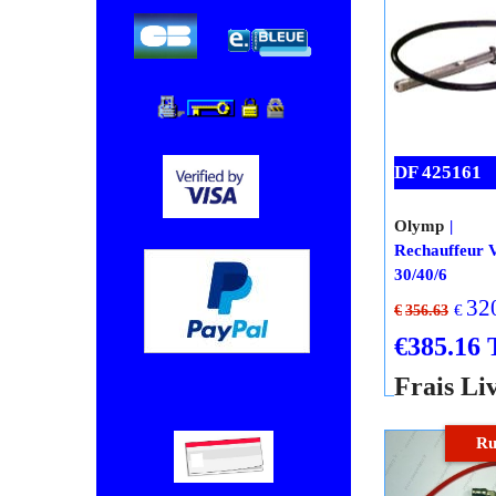
Frais Li
Ajout
pan
Ru
Chèque, Virement bancaire.
DF 425161
Olymp
Rechauffeur V