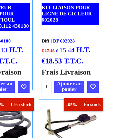
FEUR
KIT LIAISON POUR
POUR
LIGNE DE GICLEUR
FIOUL
602028
.112 430180
30180
Diff
DF 602028
H.T.
H.T.
.13
15.44
€
€
17.16
T.T.C.
€
18.53
T.T.C.
vraison
Frais Livraison
er au
Ajouter au
ier
panier
Cliquez ici
Cliquez ici