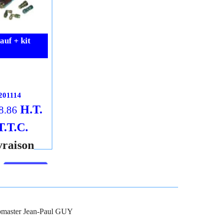
ES 24
ALLIANCE 138 R
H.T.
H.T.
4.93
282.02
€
€
313.36
T.T.C.
€
338.42
T.T.C.
vraison
Frais Livraison
Cliquez ici
Cliquez ici
pture définitive
uf + kit