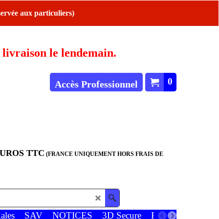
ervée aux particuliers)
ivraison le lendemain.
0
Accès Professionnel
EUROS TTC
(FRANCE UNIQUEMENT HORS FRAIS DE
ales
SAV
NOTICES
3D Secure
Paiements
Favor