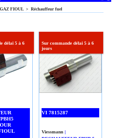
r GAZ FIOUL
>
Réchauffeur fuel
 délai 5 à 6
Sur commande délai 5 à 6
jours
FEUR
VI 7815287
FPBH5
POUR
FIOUL
Viessmann