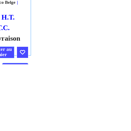
co Belge
H.T.
T.C.
vraison
er au
ier
Cliquez ici