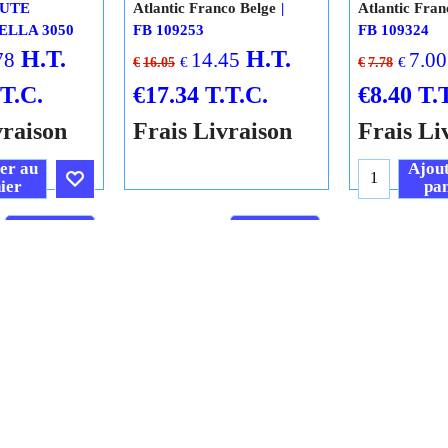
AUTE
Atlantic Franco Belge
Atlantic Fran
ELLA 3050
FB 109253
FB 109324
H.T.
H.T.
78
14.45
7.00
€
€
€
16.05
€
7.78
.T.C.
€
17.34
T.T.C.
€
8.40
T.
vraison
Frais Livraison
Frais Li
er au
Ajout
ier
pan
Cliquez ici
Cliquez ici