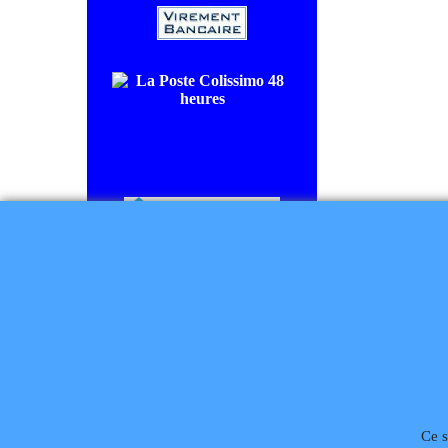
COLISSIMO SUIVI livraison en
48/72H00.
CHRONOPOST livraison le
lendemain.
Règlement à la commande
Téléphone
02 99 868 
Ce s