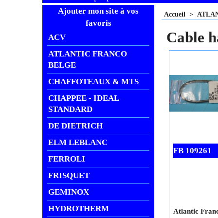
Ajouter mon site à vos
Accueil
>
ATLA
favoris
Cable 
ACV
ATLANTIC FRANCO
BELGE
CHAFFOTEAUX & MTS
CHAPPEE - IDEAL
STANDARD
DE DIETRICH
ELM LEBLANC
FB 109261
FERROLI
FRISQUET
GEMINOX
HYDROTHERM
Atlantic Fran