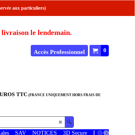
ervée aux particuliers)
ivraison le lendemain.
0
Accès Professionnel
EUROS TTC
(FRANCE UNIQUEMENT HORS FRAIS DE
ales
SAV
NOTICES
3D Secure
Paiements
Favor