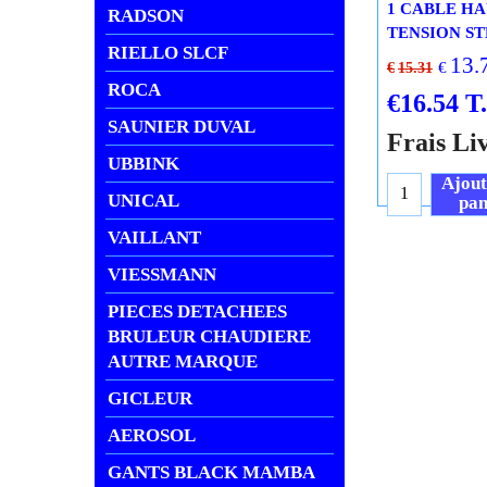
1 CABLE H
RADSON
TENSION ST
RIELLO SLCF
13.
€
€
15.31
ROCA
€
16.54
T
SAUNIER DUVAL
Frais Li
UBBINK
Ajout
UNICAL
pan
VAILLANT
VIESSMANN
PIECES DETACHEES
BRULEUR CHAUDIERE
AUTRE MARQUE
GICLEUR
AEROSOL
GANTS BLACK MAMBA