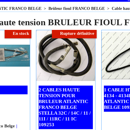
NTIC FRANCO BELGE
>
Brûleur fioul FRANCO BELGE
>
Cable ha
haute tension BRULEUR FIOU
En stock
Rupture définitive
2 CABLES HAUTE
1 CABLE H
TENSION POUR
4134 - 4134
BRULEUR ATLANTIC
ATLANTIC
FRANCO BELGE
BELGE 109
STELLA 32C / 14C / 11 /
11I / 11RC / 11 IC
109253
co Belge