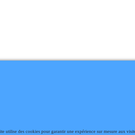
868
Fax 02 99 868 869
Contact mail
Site hébergé par Infomaniak We
ite utilise des cookies pour garantir une expérience sur mesure aux visit