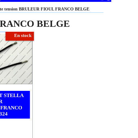
ute tension BRULEUR FIOUL FRANCO BELGE
L FRANCO BELGE
En stock
T STELLA
R
 FRANCO
324