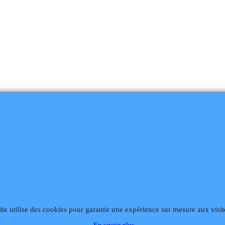
ite utilise des cookies pour garantir une expérience sur mesure aux visit
868
Fax 02 99 868 869
Contact mail
Site hébergé par Infomaniak We