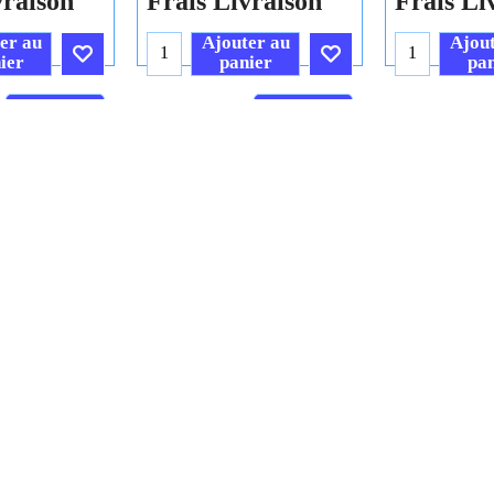
vraison
Frais Livraison
Frais Li
er au
Ajouter au
Ajout
ier
panier
pan
Cliquez ici
Cliquez ici