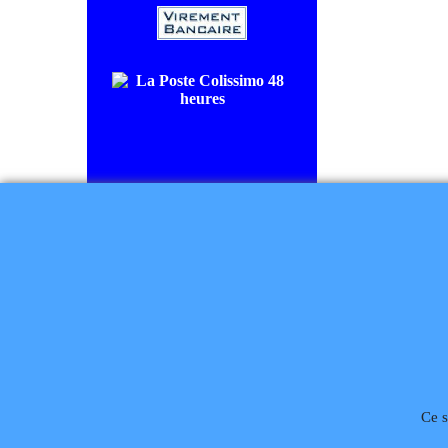
COLISSIMO SUIVI livraison en
48/72H00.
CHRONOPOST livraison le
lendemain.
Règlement à la commande
Ce s
Téléphone
02 99 868 