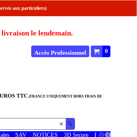
ervée aux particuliers)
ivraison le lendemain.
0
Accès Professionnel
EUROS TTC
(FRANCE UNIQUEMENT HORS FRAIS DE
ales
SAV
NOTICES
3D Secure
Paiements
Favor