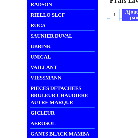
Frais Li
RADSON
Ajout
RIELLO SLCF
pan
ROCA
SAUNIER DUVAL
UBBINK
UNICAL
VAILLANT
VIESSMANN
PIECES DETACHEES
BRULEUR CHAUDIERE
AUTRE MARQUE
GICLEUR
AEROSOL
GANTS BLACK MAMBA