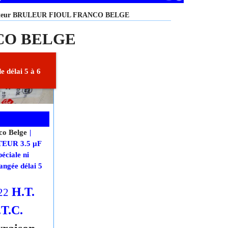
ateur BRULEUR FIOUL FRANCO BELGE
NCO BELGE
 délai 5 à 6
co Belge
UR 3.5 µF
ciale ni
angée délai 5
H.T.
22
.T.C.