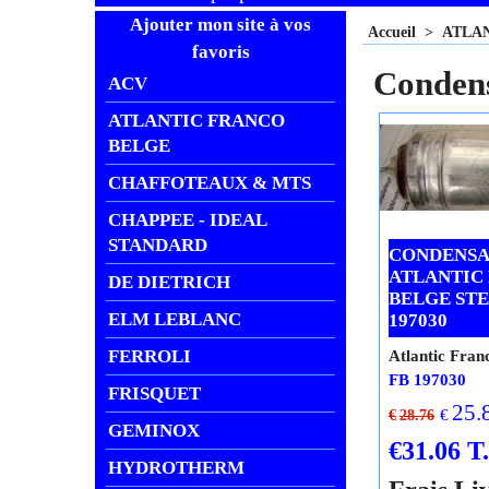
Ajouter mon site à vos
Accueil
>
ATLA
favoris
Conde
ACV
ATLANTIC FRANCO
BELGE
CHAFFOTEAUX & MTS
CHAPPEE - IDEAL
STANDARD
CONDENSA
ATLANTIC
DE DIETRICH
BELGE STE
ELM LEBLANC
197030
FERROLI
Atlantic Fran
FB 197030
FRISQUET
25.
€
€
28.76
GEMINOX
€
31.06
T
HYDROTHERM