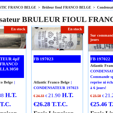
NTIC FRANCO BELGE
>
Brûleur fioul FRANCO BELGE
>
Condens
nsateur BRULEUR FIOUL FRA
En stock
En stock
Sur commande
jours
TEUR 4µF
FB 197023
FB 197022
 FRANCO
Atlantic Fran
LLA 3050
CONDENSATE
Commande spé
co Belge
Atlantic Franco Belge
reprise ni éch
CONDENSATEUR 197023
à 6 jours!
H.T.
H.T.
88
21.90
21.
€
€
€
24.33
€
23.58
.T.C.
€
26.28
T.T.C.
€
25.46
T