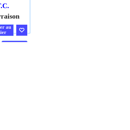
.C.
vraison
er au
ier
Cliquez ici