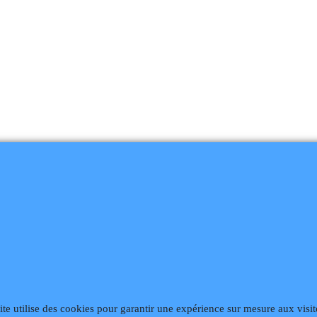
868
Fax 02 99 868 869
Contact mail
Site hébergé par Infomaniak We
ite utilise des cookies pour garantir une expérience sur mesure aux visit