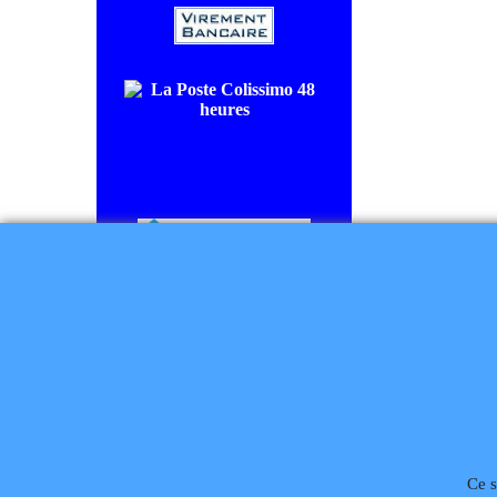
COLISSIMO SUIVI livraison en
48/72H00.
CHRONOPOST livraison le
lendemain.
Règlement à la commande
Téléphone
02 99 868 
Ce s