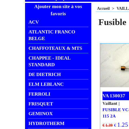
Ajouter mon site à vos
Accueil
>
VAIL
favoris
Fusible
ACV
ATLANTIC FRANCO
BELGE
CHAFFOTEAUX & MTS
CHAPPEE - IDEAL
STANDARD
DE DIETRICH
ELM LEBLANC
FERROLI
VA 130037
FRISQUET
Vaillant
FUSIBLE VC
GEMINOX
115 2A
HYDROTHERM
1.25
€
€
1.39