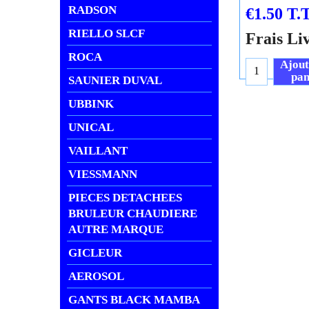
RADSON
€
1.50
T.T
RIELLO SLCF
Frais Li
ROCA
Ajout
pan
SAUNIER DUVAL
UBBINK
UNICAL
VAILLANT
VIESSMANN
PIECES DETACHEES
BRULEUR CHAUDIERE
AUTRE MARQUE
GICLEUR
AEROSOL
GANTS BLACK MAMBA