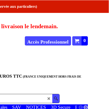
ervée aux particuliers)
ivraison le lendemain.
0
Accès Professionnel
EUROS TTC
(FRANCE UNIQUEMENT HORS FRAIS DE
ales
SAV
NOTICES
3D Secure
Paiements
Favor