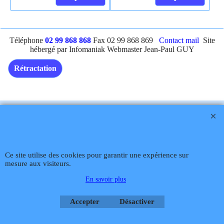
panier
Cliquez ici
Cliquez ici
Téléphone
02 99 868 868
Fax 02 99 868 869
Contact mail
Site
hébergé par Infomaniak Webmaster Jean-Paul GUY
Rétractation
Boutique en ligne créés
avec le logiciel
eCommerce ShopFactory
Ce site utilise des cookies pour garantir une expérience sur
mesure aux visiteurs.
En savoir plus
Accepter
Désactiver