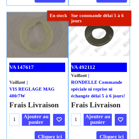
panier
Cliquez ici
En stock
Cliquez ici
Sur commande délai 5 à 6
jours
VA 147617
VA 492112
Vaillant
Vaillant
VIS REGLAGE MAG
RONDELLE Commande
400/7W
spéciale ni reprise ni
échangée délai 5 à 6 jours!
H.T.
1.93
€
€
2.14
H.T.
6.08
€
€
6.75
€
2.32
T.T.C.
€
7.30
T.T.C.
Frais Livraison
Frais Livraison
Ajouter au
panier
Ajouter au