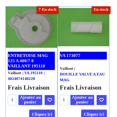
7 En stock
En stock
ENTRETOISE MAG
VA 173077
125 A 400/7 8
Vaillant
VAILLANT 195110
DOUILLE VALVE A EAU
Vaillant
VA 195110
MAG
4024074148228
H.T.
0.42
€
€
0.47
H.T.
1.76
€
€
1.96
€
0.50
T.T.C.
€
2.11
T.T.C.
Frais Livraison
Frais Livraison
Ajouter au
panier
Ajouter au