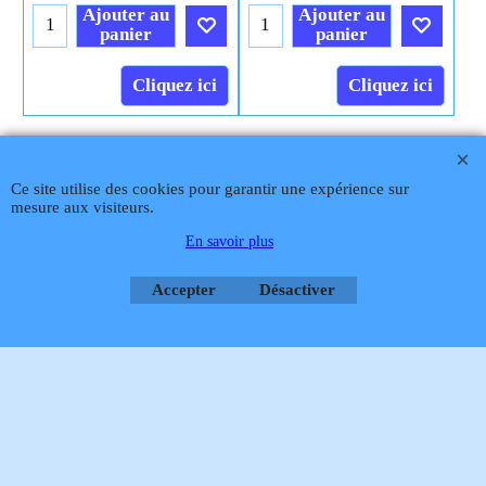
Ajouter au
Ajouter au
panier
panier
Cliquez ici
Cliquez ici
Téléphone
02 99 868 868
Fax 02 99 868 869
Contact mail
Site
Ce site utilise des cookies pour garantir une expérience sur
hébergé par Infomaniak Webmaster Jean-Paul GUY
mesure aux visiteurs.
Rétractation
En savoir plus
Accepter
Désactiver
Boutique en ligne créés
avec le logiciel
eCommerce ShopFactory