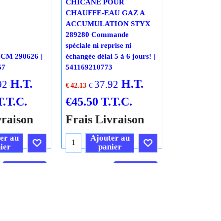
CHICANE POUR
CHAUFFE-EAU GAZ A
ACCUMULATION STYX
289280 Commande
spéciale ni reprise ni
CM 290626
échangée délai 5 à 6 jours!
67
541169210773
H.T.
H.T.
92
37.92
€
€
42.13
T.T.C.
€
45.50
T.T.C.
vraison
Frais Livraison
er au
Ajouter au
ier
panier
Cliquez ici
Cliquez ici