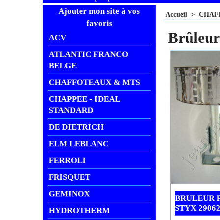
Ajouter mon site à vos
Accueil
>
CHAF
favoris
Brûleu
ACV
ATLANTIC FRANCO
BELGE
CHAFFOTEAUX & MTS
CHAPPEE - IDEAL
STANDARD
DE DIETRICH
ELM LEBLANC
FERROLI
FRISQUET
GEMINOX
BRULEUR 
STYX 2906
HYDROTHERM