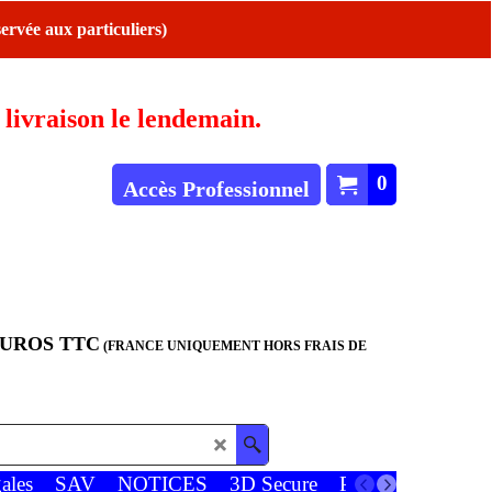
ervée aux particuliers)
ivraison le lendemain.
0
Accès Professionnel
EUROS TTC
(FRANCE UNIQUEMENT HORS FRAIS DE
ales
SAV
NOTICES
3D Secure
Paiements
Favor