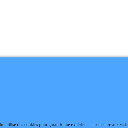
868
Fax 02 99 868 869
Contact mail
Site hébergé par Infomaniak We
ite utilise des cookies pour garantir une expérience sur mesure aux visit