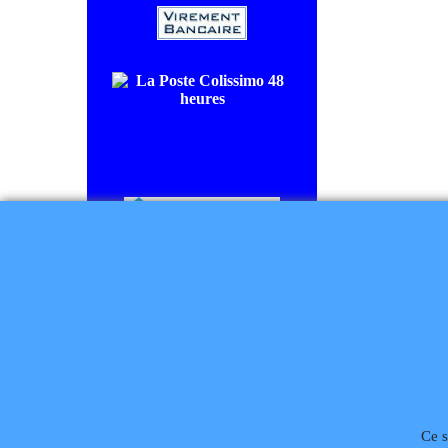
COLISSIMO SUIVI livraison en
48/72H00.
CHRONOPOST livraison le
lendemain.
Règlement à la commande
Téléphone
02 99 868 
Ce s