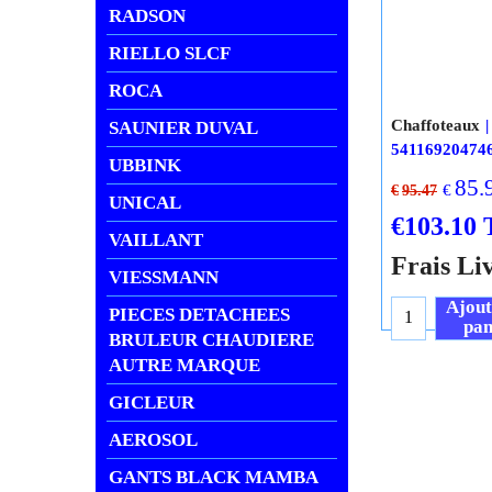
RADSON
RIELLO SLCF
ROCA
Chaffoteaux
SAUNIER DUVAL
54116920474
UBBINK
85.
€
€
95.47
UNICAL
€
103.10
VAILLANT
Frais Li
VIESSMANN
Ajout
PIECES DETACHEES
pan
BRULEUR CHAUDIERE
AUTRE MARQUE
GICLEUR
AEROSOL
GANTS BLACK MAMBA