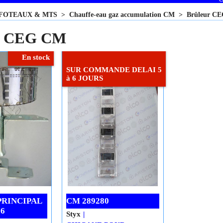
FOTEAUX & MTS
>
Chauffe-eau gaz accumulation CM
>
Brûleur C
r CEG CM
En stock
SUR COMMANDE DELAI 5
à 6 JOURS
PRINCIPAL
CM 289280
26
Styx