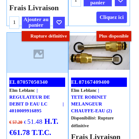
panier
Frais Livraison
Cliquez ici
Ajouter au
panier
Rupture définitive
Plus disponible
Cliquez ici
EL 87057050340
EL 87167409400
Elm Leblanc
Elm Leblanc
REGULATEUR DE
TETE ROBINET
DEBIT D EAU LC
MELANGEUR
4010009916895
CHAUFFE-EAU (2)
Disponibilité
: Rupture
H.T.
51.48
€
€
57.20
définitive
€
61.78
T.T.C.
Frais Livraison