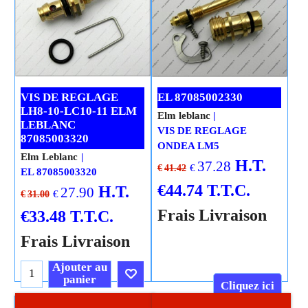
VIS DE REGLAGE
EL 87085002330
LH8-10-LC10-11 ELM
Elm leblanc
LEBLANC
VIS DE REGLAGE
87085003320
ONDEA LM5
Elm Leblanc
H.T.
37.28
€
€
41.42
EL 87085003320
€
44.74
T.T.C.
H.T.
27.90
€
€
31.00
Frais Livraison
€
33.48
T.T.C.
Frais Livraison
Ajouter au
panier
Cliquez ici