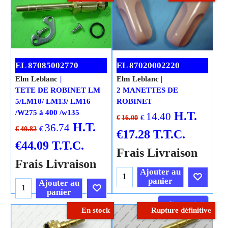
EL 87085002770
EL 87020002220
Elm Leblanc
Elm Leblanc
TETE DE ROBINET LM
2 MANETTES DE
5/LM10/ LM13/ LM16
ROBINET
/W275 à 400 /w135
H.T.
14.40
€
€
16.00
H.T.
36.74
€
€
40.82
€
17.28
T.T.C.
€
44.09
T.T.C.
Frais Livraison
Frais Livraison
Ajouter au
panier
Ajouter au
panier
Cliquez ici
En stock
Rupture définitive
Cliquez ici