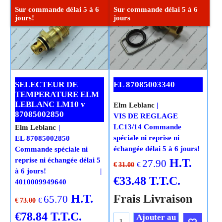
Cliquez ici
Sur commande délai 5 à 6
Sur commande délai 5 à 6
jours!
jours
SELECTEUR DE
EL 87085003340
TEMPERATURE ELM
LEBLANC LM10 v
Elm Leblanc
87085002850
VIS DE REGLAGE
LC13/14 Commande
Elm Leblanc
spéciale ni reprise ni
EL 87085002850
échangée délai 5 à 6 jours!
Commande spéciale ni
reprise ni échangée délai 5
H.T.
27.90
€
€
31.00
à 6 jours!
€
33.48
T.T.C.
4010009949640
H.T.
Frais Livraison
65.70
€
€
73.00
€
78.84
T.T.C.
Ajouter au