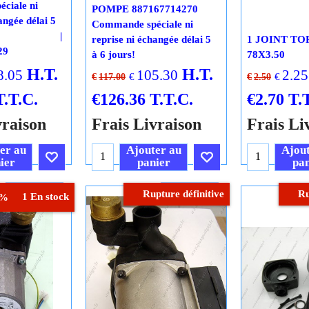
ciale ni
POMPE 887167714270
angée délai 5
Commande spéciale ni
reprise ni échangée délai 5
1 JOINT TO
29
à 6 jours!
78X3.50
H.T.
H.T.
8.05
105.30
2.25
€
€
€
117.00
€
2.50
T.T.C.
€
126.36
T.T.C.
€
2.70
T.
vraison
Frais Livraison
Frais Li
er au
Ajouter au
Ajout
ier
panier
pan
Cliquez ici
Cliquez ici
Rupture définitive
Ru
1 En stock
5%