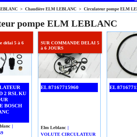
LEBLANC
>
Chaudière ELM LEBLANC
>
Circulateur pompe ELM 
ateur pompe ELM LEBLANC
 délai 5 à 6
SUR COMMANDE DELAI 5
à 6 JOURS
ULATEUR
EL 87167715960
EL 8716771
D 2 RSL KU
OUR
E BOSCH
ANC
blanc
Elm Leblanc
69
VOLUTE CIRCULATEUR