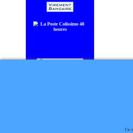
COLISSIMO SUIVI livraison en
48/72H00.
CHRONOPOST livraison le
lendemain.
Règlement à la commande
Téléphone
02 99 868 
Ce s