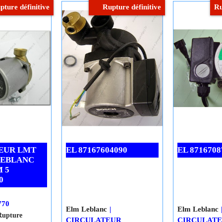
er au
ier
Cliquez ici
Cliquez ici
pture définitive
Rupture définitive
Ru
EUR LMT
EL 87167604090
EL 8716708