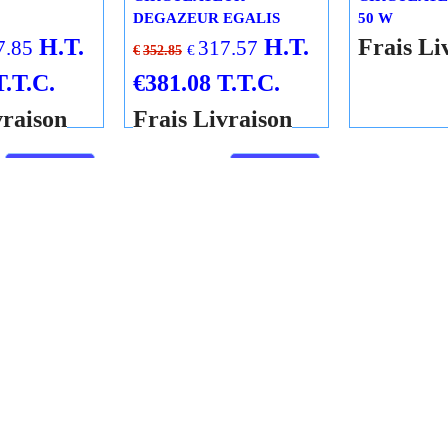
LEBLANC
 5
0
770
Elm Leblanc
Rupture
CIRCULATEUR
DEGAZEUR EGALIS
H.T.
H.T.
7.85
317.57
Elm Leblanc
€
€
352.85
CIRCULATE
T.T.C.
€
381.08
T.T.C.
50 W
vraison
Frais Livraison
Frais Li
Cliquez ici
Cliquez ici