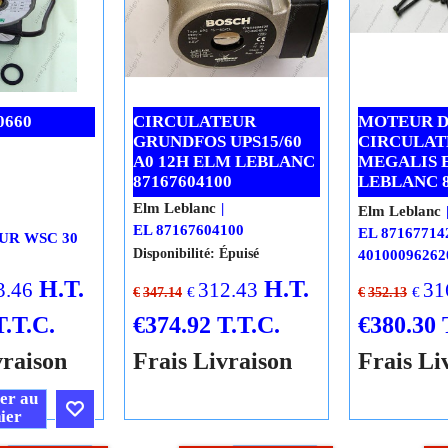
0660
CIRCULATEUR
MOTEUR 
GRUNDFOS UPS15/60
CIRCULAT
A0 12H ELM LEBLANC
MEGALIS 
87167604100
LEBLANC 8
Elm Leblanc
Elm Leblanc
EL 87167604100
EL 87167714
UR WSC 30
Disponibilité
: Épuisé
40100096262
H.T.
H.T.
3.46
312.43
31
€
€
€
347.14
€
352.13
T.T.C.
€
374.92
T.T.C.
€
380.30
vraison
Frais Livraison
Frais Li