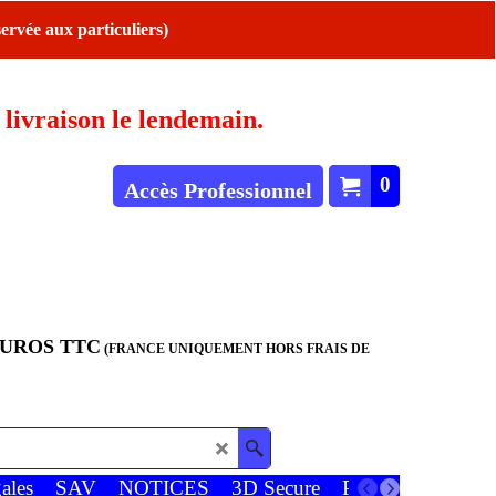
ervée aux particuliers)
ivraison le lendemain.
0
Accès Professionnel
EUROS TTC
(FRANCE UNIQUEMENT HORS FRAIS DE
ales
SAV
NOTICES
3D Secure
Paiements
Favor