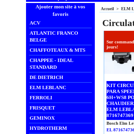
Ajouter mon site à vos
Accueil
>
ELM 
favoris
Circul
ACV
ATLANTIC FRANCO
BELGE
Sur commande
jours!
CHAFFOTEAUX & MTS
CHAPPEE - IDEAL
STANDARD
DE DIETRICH
KIT CIRC
ELM LEBLANC
PARA SPEE
6H+WS8 P
FERROLI
CHAUDIER
FRISQUET
ELM LEBL
8716747369
GEMINOX
Bosch Elm Le
HYDROTHERM
EL 87167473