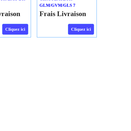
Elm Leblanc
UR LMT DR
CIRCULATEUR
GLM/GVM/GLS 7
vraison
Frais Livraison
Cliquez ici
Cliquez ici