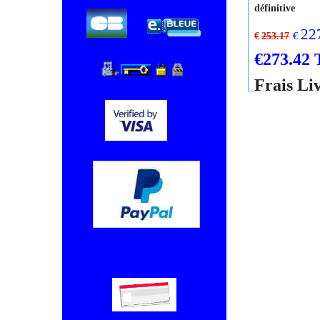
30W ELM 
GLM 5 GVM
8716708577
Elm Leblanc
EL 87167085
Disponibilité
: 
définitive
22
€
€
253.17
€
273.42
Frais Li
Chèque, Virement bancaire.