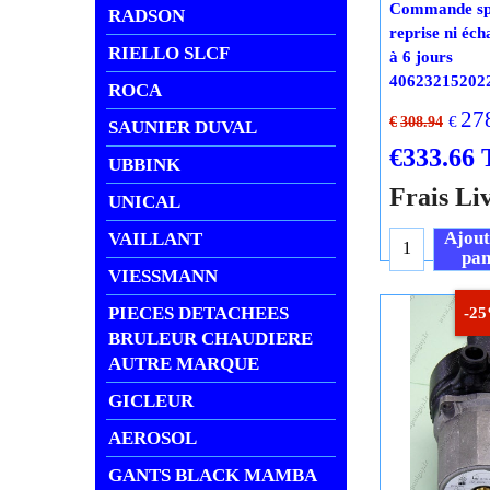
Commande spé
RADSON
reprise ni éch
RIELLO SLCF
à 6 jours
40623215202
ROCA
27
€
€
308.94
SAUNIER DUVAL
€
333.66
UBBINK
Frais Li
UNICAL
Ajout
VAILLANT
pan
VIESSMANN
PIECES DETACHEES
BRULEUR CHAUDIERE
AUTRE MARQUE
-2
GICLEUR
AEROSOL
GANTS BLACK MAMBA