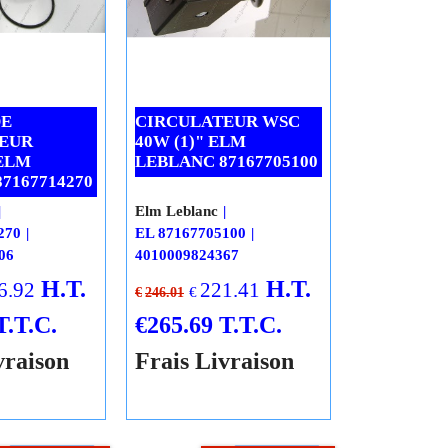
DE
CIRCULATEUR WSC
EUR
40W (1)" ELM
ELM
LEBLANC 87167705100
7167714270
Elm Leblanc
270
EL 87167705100
06
4010009824367
H.T.
H.T.
6.92
221.41
€
€
246.01
T.T.C.
€
265.69
T.T.C.
vraison
Frais Livraison