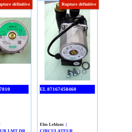
Cliquez ici
Cliquez ici
pture définitive
Rupture définitive
7810
EL 87167458460