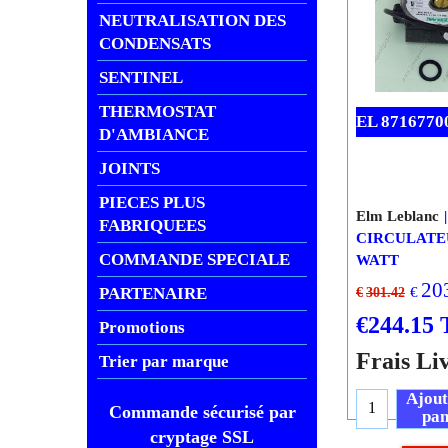
NEUTRALISATION DES
CONDENSATS
SENTINEL
THERMOSTAT
D'AMBIANCE
JOINTS
EL 8716770
PIECES PLUS
FABRIQUEES
COMMANDE SPECIALE
Elm Leblanc
PARTENAIRE
CIRCULATE
Promotions
WATT
20
Trier par marque
€
€
301.42
€
244.15
Commande sécurisé par
Frais Li
cryptage SSL