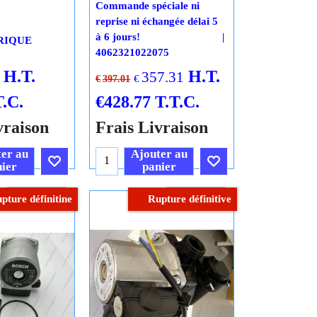
Commande spéciale ni
reprise ni échangée délai 5
à 6 jours!
RIQUE
4062321022075
H.T.
H.T.
357.31
€
€
397.01
T.C.
€
428.77
T.T.C.
vraison
Frais Livraison
er au
Ajouter au
ier
panier
Cliquez ici
Cliquez ici
pture définitine
Rupture définitive