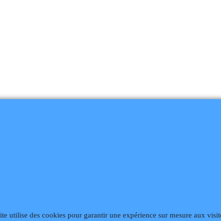
868
Fax 02 99 868 869
Contact mail
Site hébergé par Infomaniak We
ite utilise des cookies pour garantir une expérience sur mesure aux visit