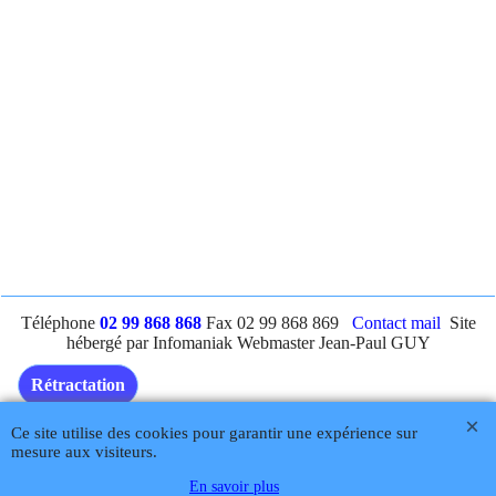
Téléphone
02 99 868 868
Fax 02 99 868 869
Contact mail
Site
hébergé par Infomaniak Webmaster Jean-Paul GUY
Rétractation
Ce site utilise des cookies pour garantir une expérience sur
mesure aux visiteurs.
Boutique en ligne créés
avec le logiciel
En savoir plus
eCommerce ShopFactory