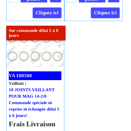
Frais Livraison
Cliquez ici
Ajouter au
panier
Cliquez ici
Sur commande délai 5 à 6
jours
VA 108588
Vaillant
10 JOINTS VAILLANT
POUR MAG 14-2/0
Commande spéciale ni
reprise ni échangée délai 5
à 6 jours!
H.T.
9.53
€
€
10.59