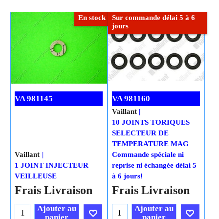
En stock
Sur commande délai 5 à 6
jours
VA 981145
VA 981160
Vaillant
Vaillant
10 JOINTS TORIQUES
1 JOINT INJECTEUR
SELECTEUR DE
VEILLEUSE
TEMPERATURE MAG
H.T.
0.77
Commande spéciale ni
€
€
0.85
reprise ni échangée délai 5
€
0.92
T.T.C.
à 6 jours!
Frais Livraison
H.T.
7.62
€
€
8.47
€
9.14
T.T.C.
Ajouter au
panier