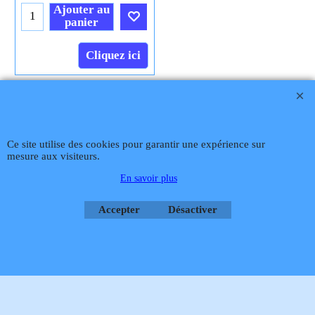
€
11.44
T.T.C.
Frais Livraison
Ajouter au
panier
Cliquez ici
Téléphone
02 99 868 868
Fax 02 99 868 869
Contact mail
Site
hébergé par Infomaniak Webmaster Jean-Paul GUY
Ce site utilise des cookies pour garantir une expérience sur
mesure aux visiteurs.
Rétractation
En savoir plus
Accepter
Désactiver
Boutique en ligne créés
avec le logiciel
eCommerce ShopFactory