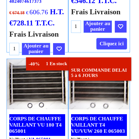
€
546.12
T.T.C.
4024074617373
H.T.
Frais Livraison
606.76
€
€
674.18
€
728.11
T.T.C.
Ajouter au
panier
Frais Livraison
Cliquez ici
Ajouter au
panier
1 En stock
-40%
Cliquez ici
SUR COMMANDE DELAI
5 à 6 JOURS
CORPS DE CHAUFFE
CORPS DE CHAUFFE
VAILLANT VU 180 T4
VAILLANT T4
065001
VU/VUW 260 E 065003