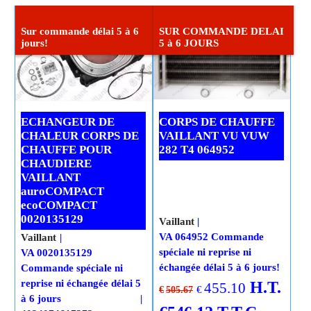
Sur commande délai 5 à 6
SUR COMMANDE DELAI
jours!
5 à 6 JOURS
ECHANGEUR DE
CORPS DE CHAUFFE
CHALEUR CORPS DE
VAILLANT VU VUW
CHAUFFE POUR
282 T4 064952
CHAUDIERE
VAILLANT
auroCOMPACT
ecoCOMPACT
0020135129
Vaillant
VA 064952 Commande
Vaillant
spéciale ni reprise ni
VA 0020135129
échangée délai 5 à 6 jours!
Commande spéciale ni
reprise ni échangée délai 5
H.T.
455.10
€
€
505.67
à 6 jours