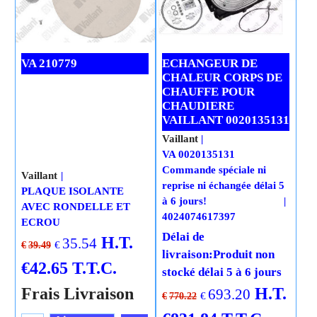
VA 210779
ECHANGEUR DE
CHALEUR CORPS DE
CHAUFFE POUR
CHAUDIERE
VAILLANT 0020135131
Vaillant
VA 0020135131
Commande spéciale ni
Vaillant
reprise ni échangée délai 5
PLAQUE ISOLANTE
à 6 jours!
AVEC RONDELLE ET
4024074617397
ECROU
Délai de
H.T.
35.54
€
€
39.49
livraison:
Produit non
€
42.65
T.T.C.
stocké délai 5 à 6 jours
Frais Livraison
H.T.
693.20
€
€
770.22