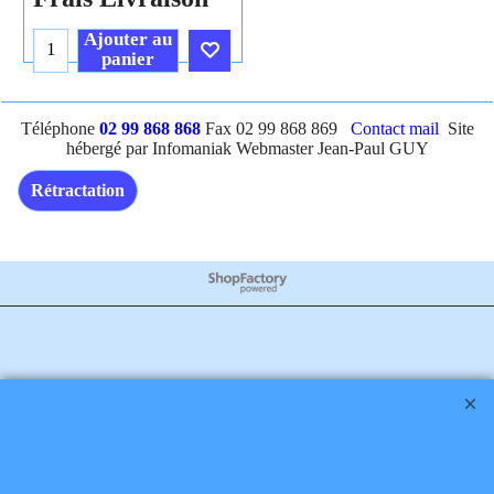
Ajouter au
panier
Cliquez ici
Téléphone
02 99 868 868
Fax 02 99 868 869
Contact mail
Site
hébergé par Infomaniak Webmaster Jean-Paul GUY
Rétractation
Boutique en ligne créés
avec le logiciel
eCommerce ShopFactory