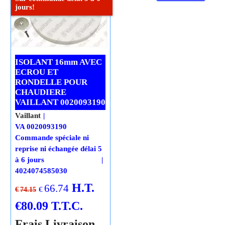
jours!
ISOLANT 16mm AVEC
ECROU ET
RONDELLE POUR
CHAUDIERE
VAILLANT 0020093190
Vaillant
VA 0020093190
Commande spéciale ni
reprise ni échangée délai 5
à 6 jours
4024074585030
H.T.
66.74
€
€
74.15
€
80.09
T.T.C.
Frais Livraison