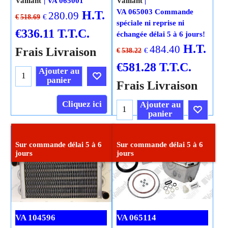
Vaillant
VA 065001
Vaillant
VA 065003 Commande
H.T.
280.09
€
€
518.69
spéciale ni reprise ni
€
336.11
T.T.C.
échangée délai 5 à 6 jours!
H.T.
484.40
Frais Livraison
€
€
538.22
€
581.28
T.T.C.
Ajouter au
panier
Frais Livraison
Cliquez ici
Ajouter au
panier
Cliquez ici
Sur commande délai 5 à 6
Sur commande délai 5 à 6
jours
jours
VA 104596
VA 065114