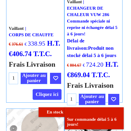
Vaillant
ECHANGEUR DE
CHALEUR VUW 286
Commande spéciale ni
reprise ni échangée délai 5
Vaillant
à 6 jours!
CORPS DE CHAUFFE
Délai de
H.T.
338.95
€
€
376.61
livraison:
Produit non
€
406.74
T.T.C.
stocké délai 5 à 6 jours
Frais Livraison
H.T.
724.20
€
€
804.67
€
869.04
T.T.C.
Ajouter au
panier
Frais Livraison
Cliquez ici
Ajouter au
panier
En stock
Cliquez ici
Sur commande délai 5 à 6
jours!