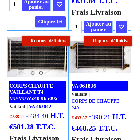
€
831.84
T.T.C.
Ajouter au
panier
Frais Livraison
Cliquez ici
Ajouter au
panier
Rupture définitive
Rupture définitive
Cliquez ici
CORPS CHAUFFE
VA 061836
VAILLANT T4
Vaillant
VU/VUW240 065002
CORPS DE CHAUFFE
Vaillant
VA 065002
240
H.T.
484.40
H.T.
390.21
€
€
538.22
€
€
433.57
€
581.28
T.T.C.
€
468.25
T.T.C.
Frais Livraison
Frais Livraison