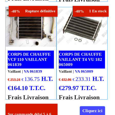
Rupture définitive
1 En stock
-40%
-40%
Cliquez ici
Cliquez ici
CORPS DE CHAUFFE
CORPS DE CHAUFFE
VCF 110 VAILLANT
VAILLANT T4 VU 182
061839
065009
Vaillant
VA 061839
Vaillant
VA 065009
H.T.
H.T.
136.75
233.31
€
€
€
253.24
€
432.06
€
164.10
T.T.C.
€
279.97
T.T.C.
Frais Livraison
Frais Livraison
Cliquez ici
Cliquez ici
Sur commande délai 5 à 6