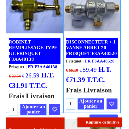
ROBINET
DISCONNECTEUR + 1
REMPLISSAGE TYPE
VANNE ARRET 20
GL FRISQUET
FRISQUET F3AA40520
F3AA40138
Frisquet
FR F3AA40520
Frisquet
FR F3AA40138
H.T.
59.49
€
€
66.10
H.T.
26.59
€
€
29.54
€
71.39
T.T.C.
€
31.91
T.T.C.
Frais Livraison
Frais Livraison
Ajouter au
panier
Ajouter au
panier
Cliquez ici
Rupture définitive
Cliquez ici