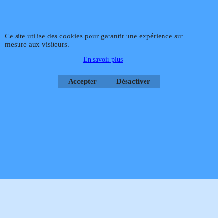
Téléphone
02 99 868 868
Fax 02 99 868 869
Contact mail
Site
Ce site utilise des cookies pour garantir une expérience sur
hébergé par Infomaniak Webmaster Jean-Paul GUY
mesure aux visiteurs.
Rétractation
En savoir plus
Accepter
Désactiver
Boutique en ligne créés
avec le logiciel
eCommerce ShopFactory