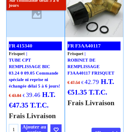
Sur commande délai 5 à 6
jours
FR 415340
FR F3AA40117
Frisquet
Frisquet
TUBE CPT
ROBINET DE
REMPLISSAGE BIC
REMPLISSAGE
03.24 0 09.05 Commande
F3AA40117 FRISQUET
spéciale ni reprise ni
H.T.
42.79
€
€
47.54
échangée délai 5 à 6 jours!
€
51.35
T.T.C.
H.T.
39.46
€
€
43.84
Frais Livraison
€
47.35
T.T.C.
Frais Livraison
Ajouter au