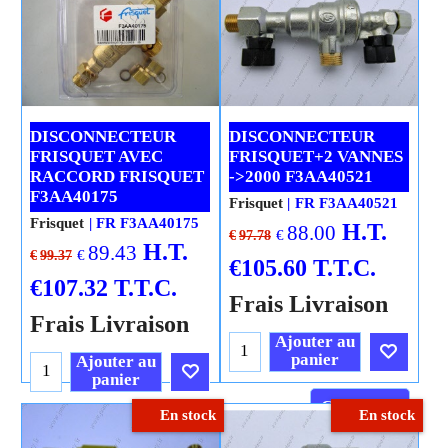
DISCONNECTEUR
DISCONNECTEUR
FRISQUET AVEC
FRISQUET+2 VANNES
RACCORD FRISQUET
->2000 F3AA40521
F3AA40175
Frisquet
FR F3AA40521
Frisquet
FR F3AA40175
H.T.
88.00
€
€
97.78
H.T.
89.43
€
€
99.37
€
105.60
T.T.C.
€
107.32
T.T.C.
Frais Livraison
Frais Livraison
Ajouter au
panier
Ajouter au
panier
Cliquez ici
En stock
En stock
Cliquez ici