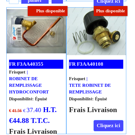
panier
Cliquez ici
Plus disponible
Plus disponible
Cliquez ici
FR F3AA40355
FR F3AA40108
Frisquet
ROBINET DE
Frisquet
REMPLISSAGE
TETE ROBINET DE
HYDROCONFORT
REMPLISSAGE
Disponibilité
: Épuisé
Disponibilité
: Épuisé
H.T.
Frais Livraison
37.40
€
€
41.56
€
44.88
T.T.C.
Cliquez ici
Frais Livraison