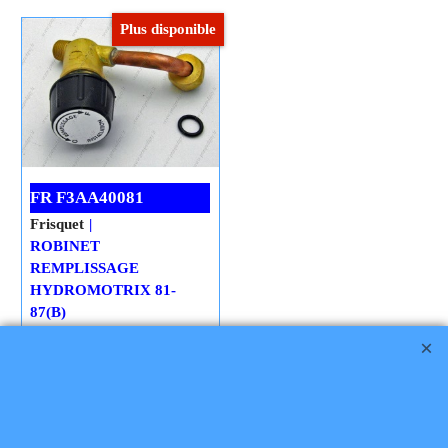
Plus disponible
Cliquez ici
FR F3AA40081
Frisquet
ROBINET
REMPLISSAGE
HYDROMOTRIX 81-
87(B)
Disponibilité
: Épuisé
Frais Livraison
Cliquez ici