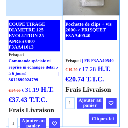
COUPE TIRAGE
Pochette de clips + vis
DIAMETRE 125
2000-> FRISQUET
EVOLUTION 25
F3AA40540
APRES 0807
F3AA41013
Frisquet
Frisquet
FR F3AA40540
Commande spéciale ni
reprise ni échangée délai 5
H.T.
17.28
€
€
19.20
à 6 jours!
€
20.74
T.T.C.
3612890024799
H.T.
Frais Livraison
31.19
€
€
34.66
€
37.43
T.T.C.
Ajouter au
panier
Frais Livraison
Cliquez ici
Ajouter au
panier