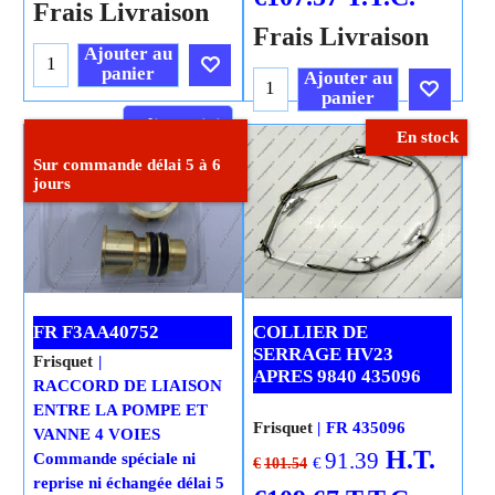
Frais Livraison
Frais Livraison
Ajouter au
panier
Ajouter au
panier
Cliquez ici
En stock
Cliquez ici
Sur commande délai 5 à 6
jours
FR F3AA40752
COLLIER DE
SERRAGE HV23
Frisquet
APRES 9840 435096
RACCORD DE LIAISON
ENTRE LA POMPE ET
Frisquet
FR 435096
VANNE 4 VOIES
H.T.
91.39
Commande spéciale ni
€
€
101.54
reprise ni échangée délai 5