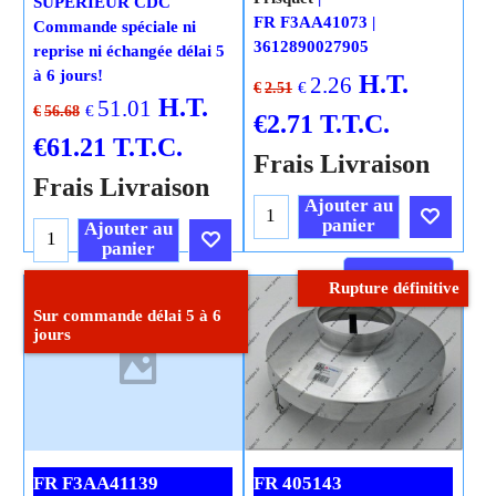
SUPERIEUR CDC
FR F3AA41073
Commande spéciale ni
3612890027905
reprise ni échangée délai 5
à 6 jours!
H.T.
2.26
€
€
2.51
H.T.
51.01
€
€
56.68
€
2.71
T.T.C.
€
61.21
T.T.C.
Frais Livraison
Frais Livraison
Ajouter au
panier
Ajouter au
panier
Cliquez ici
Rupture définitive
Cliquez ici
Sur commande délai 5 à 6
jours
FR F3AA41139
FR 405143