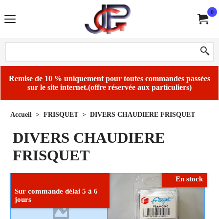
0
Remise de 10 % uniquement pour toutes commandes passées
sur le site internet.(offre réservée aux particuliers)
Accueil
>
FRISQUET
>
DIVERS CHAUDIERE FRISQUET
DIVERS CHAUDIERE
FRISQUET
En stock
Sur commande délai 5 à 6
jours