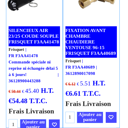
SILENCIEUX AIR
FIXATION AVANT
23/25 COUDE SOUPLE
CHAMBRE
FRISQUET F3AA41478
CHAUDIERE
VENTOUSE 96-15
Frisquet
FRISQUET F3AA40689
FR F3AA41478
Frisquet
Commande spéciale ni
FR F3AA40689
reprise ni échangée délai 5
3612890017098
à 6 jours!
36128900443288
H.T.
5.51
€
€
6.12
H.T.
45.40
€
€
50.44
€
6.61
T.T.C.
€
54.48
T.T.C.
Frais Livraison
Frais Livraison
Ajouter au
panier
Ajouter au
panier