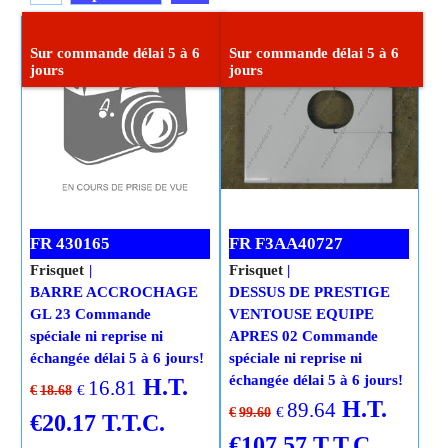
Cliquez ici
Sur commande délai 5 à 6
Sur commande délai 5 à 6
jours
jours
FR 430165
FR F3AA40727
Frisquet
Frisquet
BARRE ACCROCHAGE
DESSUS DE PRESTIGE
GL 23 Commande
VENTOUSE EQUIPE
spéciale ni reprise ni
APRES 02 Commande
échangée délai 5 à 6 jours!
spéciale ni reprise ni
échangée délai 5 à 6 jours!
H.T.
16.81
€
€
18.68
H.T.
89.64
€
€
99.60
€
20.17
T.T.C.
€
107.57
T.T.C.