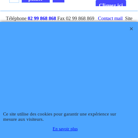
Cliquez ici
Cliquez ici
Téléphone
02 99 868 868
Fax 02 99 868 869
Contact mail
Site
hébergé par Infomaniak Webmaster Jean-Paul GUY
Rétractation
Boutique en ligne créés
avec le logiciel
eCommerce ShopFactory
Ce site utilise des cookies pour garantir une expérience sur
mesure aux visiteurs.
En savoir plus