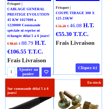
Frisquet
Frisquet
CABLAGE GENERAL
COUPE TIRAGE 300 X
PRESTIGE EVOLUTION
125 23KW
45 KW 1027000 a
H.T.
46.08
1228000 Commande
€
€
51.20
spéciale ni reprise ni
€
55.30
T.T.C.
échangée délai 5 à 6 jours!
H.T.
Frais Livraison
88.79
€
€
98.65
€
106.55
T.T.C.
Frais Livraison
Cliquez ici
Ajouter au
panier
En stock
Cliquez ici
Sur commande délai 5 à 6
jours!