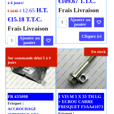
€
109.67
T.T.C.
à 6 jours!
H.T.
Frais Livraison
12.65
€
€
14.05
€
15.18
T.T.C.
Ajouter au
panier
Frais Livraison
Cliquez ici
Ajouter au
panier
En stock
Cliquez ici
Sur commande délai 5 à 6
jours
FR 435098
1 VIS M 5 X 35 TH LG
+ ECROU CARRE
Frisquet
FRISQUET F3AA41073
ACCROCHAGE
Frisquet