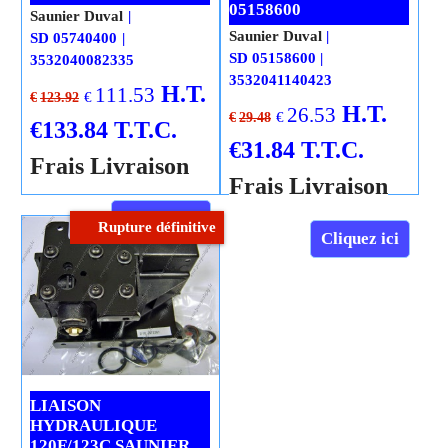
05158600
Saunier Duval
Saunier Duval
SD 05740400
SD 05158600
3532040082335
3532041140423
H.T.
111.53
€
€
123.92
H.T.
26.53
€
€
29.48
€
133.84
T.T.C.
€
31.84
T.T.C.
Frais Livraison
Frais Livraison
Cliquez ici
Rupture définitive
Cliquez ici
LIAISON
HYDRAULIQUE
120F/123C SAUNIER