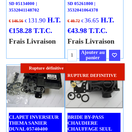
SD 05134000
SD 05261800
3532041148702
3532041064378
H.T.
H.T.
131.90
36.65
€
€
€
146.56
€
40.72
€
158.28
T.T.C.
€
43.98
T.T.C.
Frais Livraison
Frais Livraison
Ajouter au
panier
Rupture définitive
Cliquez ici
Cliquez ici
RUPTURE DEFINITIVE
CLAPET INVERSEUR
BRIDE BY-PASS
THEMA SANIER
CHAUDIERE
DUVAL 05740400
CHAUFFAGE SEUL