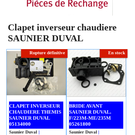
Clapet inverseur chaudiere
SAUNIER DUVAL
Rupture définitive
En stock
CLAPET INVERSEUR
BRIDE AVANT
CHAUDIERE THEMIS
SAUNIER DUVAL.
SAUNIER DUVAL
F/223M-ME/235M
05134000
05261800
Saunier Duval
Saunier Duval