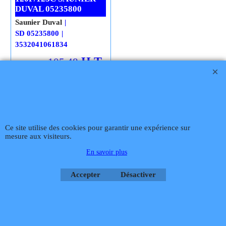
DUVAL 05235800
Saunier Duval
SD 05235800
3532041061834
H.T.
105.48
€
€
117.20
€
126.58
T.T.C.
Frais Livraison
Cliquez ici
Ce site utilise des cookies pour garantir une expérience sur
Téléphone
02 99 868 868
Fax 02 99 868 869
Contact mail
Site
mesure aux visiteurs.
hébergé par Infomaniak Webmaster Jean-Paul GUY
En savoir plus
Rétractation
Accepter
Désactiver
Boutique en ligne créés
avec le logiciel
eCommerce ShopFactory