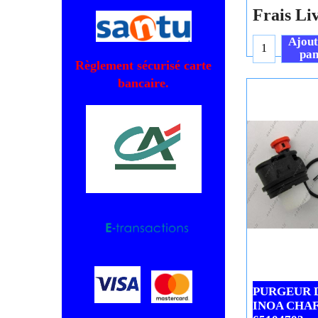
29.
€
€
32.84
€
35.47
T
Frais Li
Règlement sécurisé carte
bancaire.
Ajout
pan