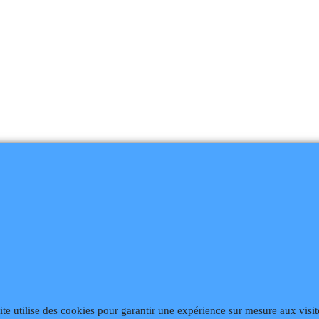
868
Fax 02 99 868 869
Contact mail
Site hébergé par Infomaniak We
ite utilise des cookies pour garantir une expérience sur mesure aux visit