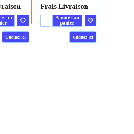
H.T.
H.T.
74
19.40
€
€
21.55
.T.C.
€
23.28
T.T.C.
vraison
Frais Livraison
er au
Ajouter au
ier
panier
Cliquez ici
Cliquez ici