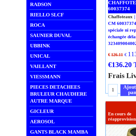
CHAFFOT
RADSON
60037374
RIELLO SLCF
Chaffoteaux
CM 6003737
ROCA
spéciale ni rep
SAUNIER DUVAL
échangée délai
32340900400
UBBINK
11
€
€
126.11
UNICAL
€
136.20
VAILLANT
Frais Li
VIESSMANN
PIECES DETACHEES
Ajout
pan
BRULEUR CHAUDIERE
AUTRE MARQUE
GICLEUR
AEROSOL
GANTS BLACK MAMBA
En cours de