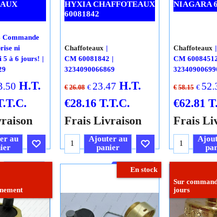
EAUX
HYXIA CHAFFOTEAUX
NIAGARA 6
60081842
4 Commande
rise ni
Chaffoteaux
Chaffoteaux
 5 à 6 jours!
CM 60081842
CM 6008451
29
3234090066869
32340900699
H.T.
H.T.
3.50
23.47
52.
€
€
€
26.08
€
58.15
T.T.C.
€
28.16
T.T.C.
€
62.81
T
vraison
Frais Livraison
Frais Li
er au
Ajouter au
Ajout
ier
panier
pan
Cliquez ici
Cliquez ici
En stock
Sur commande