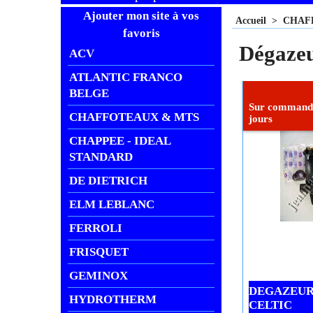
Ajouter mon site à vos
Accueil
>
CHAF
favoris
Dégaze
ACV
ATLANTIC FRANCO
BELGE
Sur commande
CHAFFOTEAUX & MTS
jours
CHAPPEE - IDEAL
STANDARD
DE DIETRICH
ELM LEBLANC
FERROLI
FRISQUET
GEMINOX
DEGAZEUR
HYDROTHERM
CELTIC