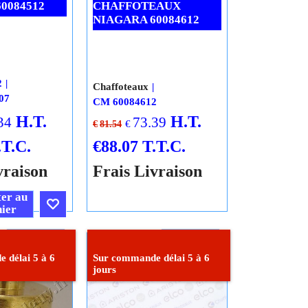
0084512
CHAFFOTEAUX
NIAGARA 60084612
2
Chaffoteaux
07
CM 60084612
H.T.
H.T.
34
73.39
€
€
81.54
.T.C.
€
88.07
T.T.C.
vraison
Frais Livraison
er au
ier
Cliquez ici
Cliquez ici
 délai 5 à 6
Sur commande délai 5 à 6