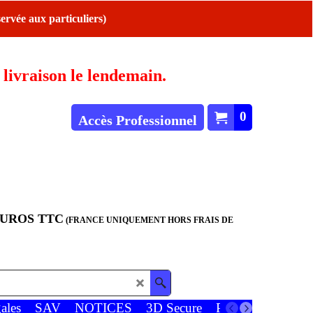
ervée aux particuliers)
ivraison le lendemain.
0
Accès Professionnel
EUROS TTC
(FRANCE UNIQUEMENT HORS FRAIS DE
ales
SAV
NOTICES
3D Secure
Paiements
Favor