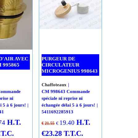
jours
D'AIR AVEC
PURGEUR DE
 995865
CIRCULATEUR
MICROGENIUS 998643
Chaffoteaux
Commande
CM 998643 Commande
prise ni
spéciale ni reprise ni
i 5 à 6 jours!
échangée délai 5 à 6 jours!
41
5411692285913