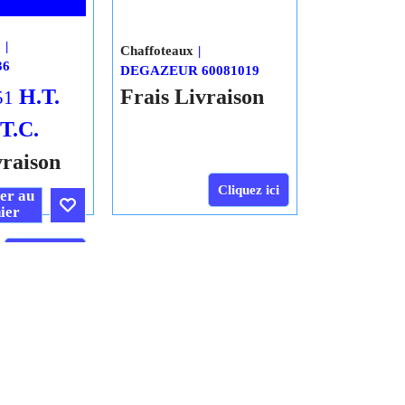
DEGAZEUR
CM 60081019
FFOTEAUX
3
36
H.T.
51
Chaffoteaux
.T.C.
DEGAZEUR 60081019
vraison
Frais Livraison
er au
ier
Cliquez ici
Cliquez ici