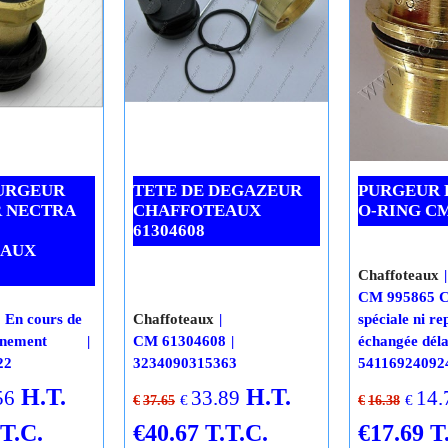
nnement
jours
PURGEUR
TETE DE DEGAZEUR
PURGEUR 
 NECTRA
CHAFFOTEAUX
O-RING CM
61304608
EAUX
Chaffoteaux
CM 995865 
En cours de
Chaffoteaux
spéciale ni re
nnement
CM 61304608
échangée déla
22
3234090315363
54116924092