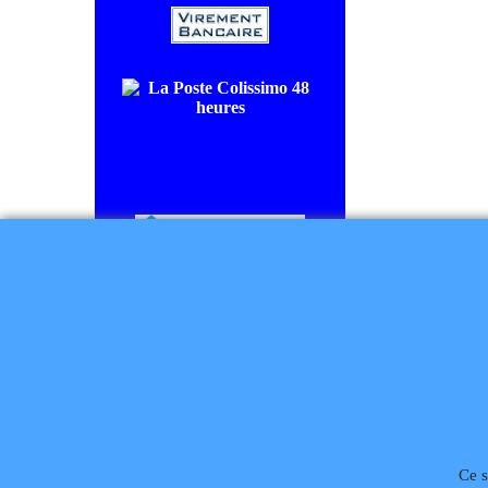
COLISSIMO SUIVI livraison en
48/72H00.
CHRONOPOST livraison le
lendemain.
Règlement à la commande
Téléphone
02 99 868 
Ce s