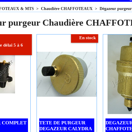
FOTEAUX & MTS
>
Chaudière CHAFFOTEAUX
>
Dégazeur purge
ur purgeur Chaudière CHAFFO
En stock
 délai 5 à 6
 COMPLET
TETE DE PURGEUR
DEGAZEUR
DEGAZEUR CALYDRA
CHAFFOT