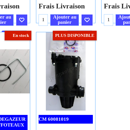
H.T.
H.T.
56
33.89
14.
€
€
€
37.65
€
16.38
.T.C.
€
40.67
T.T.C.
€
17.69
T
vraison
Frais Livraison
Frais Li
er au
Ajouter au
Ajout
ier
panier
pan
Cliquez ici
Cliquez ici
En stock
PLUS DISPONIBLE