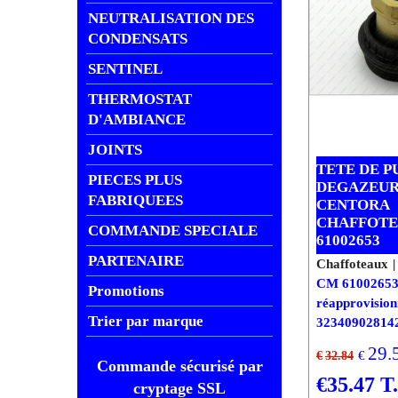
réapprovisio
NEUTRALISATION DES
CONDENSATS
SENTINEL
THERMOSTAT
D'AMBIANCE
JOINTS
PIECES PLUS
FABRIQUEES
COMMANDE SPECIALE
TETE DE 
DEGAZEUR
PARTENAIRE
CENTORA
CHAFFOT
Promotions
61002653
Trier par marque
Chaffoteaux
CM 61002653 
Commande sécurisé par
réapprovisio
cryptage SSL
32340902814