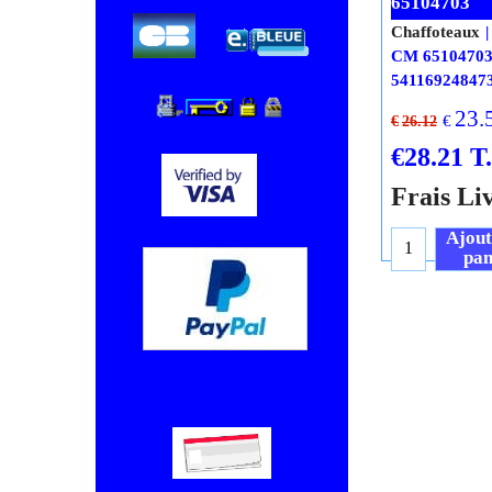
PURGEUR 
INOA CHA
65104703
Chaffoteaux
CM 6510470
54116924847
23.
€
€
26.12
€
28.21
T
Frais Li
Chèque, Virement bancaire.
Ajout
pan