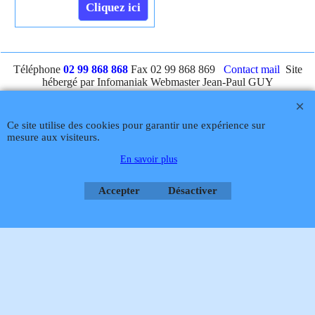
Cliquez ici
Téléphone
02 99 868 868
Fax 02 99 868 869
Contact mail
Site
hébergé par Infomaniak Webmaster Jean-Paul GUY
Rétractation
Ce site utilise des cookies pour garantir une expérience sur
mesure aux visiteurs.
En savoir plus
Boutique en ligne créés
avec le logiciel
eCommerce ShopFactory
Accepter
Désactiver