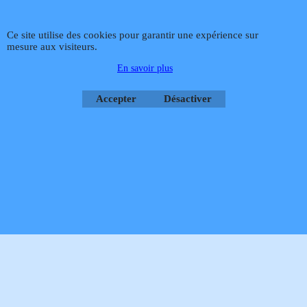
sécurité sanitaire pour chaudière
murale gaz ATLANTIC FRANCO-
Ce site utilise des cookies pour garantir une expérience sur
BELGE.
mesure aux visiteurs.
En savoir plus
Téléphone
02 99 868 868
Fax 02 99 868 869
Contact mail
Site
hébergé par Infomaniak Webmaster Jean-Paul GUY
Accepter
Désactiver
Rétractation
Boutique en ligne créés
avec le logiciel
eCommerce ShopFactory