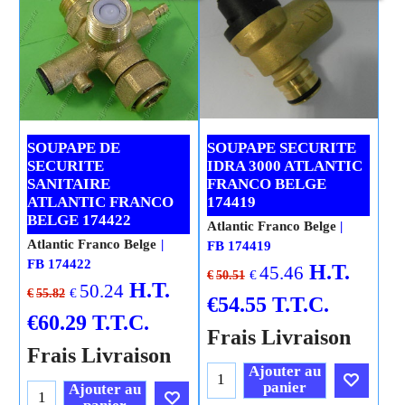
SOUPAPE DE
SOUPAPE SECURITE
SECURITE
IDRA 3000 ATLANTIC
SANITAIRE
FRANCO BELGE
ATLANTIC FRANCO
174419
BELGE 174422
Atlantic Franco Belge
Atlantic Franco Belge
FB 174419
FB 174422
H.T.
45.46
€
€
50.51
H.T.
50.24
€
€
55.82
€
54.55
T.T.C.
€
60.29
T.T.C.
Frais Livraison
Frais Livraison
Ajouter au
panier
Ajouter au