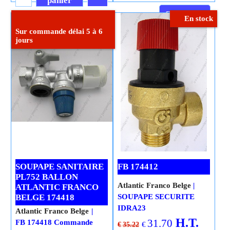
panier
Cliquez ici
En stock
Cliquez ici
Sur commande délai 5 à 6
jours
SOUPAPE SANITAIRE
FB 174412
PL752 BALLON
Atlantic Franco Belge
ATLANTIC FRANCO
BELGE 174418
SOUPAPE SECURITE
IDRA23
Atlantic Franco Belge
H.T.
31.70
FB 174418 Commande
€
€
35.22