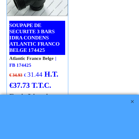
SOUPAPE DE
SECURITE 3 BARS
IDRA CONDENS
ATLANTIC FRANCO
BELGE 174425
Atlantic Franco Belge
FB 174425
H.T.
31.44
€
€
34.93
€
37.73
T.T.C.
Frais Livraison
Ajouter au
panier
Cliquez ici
Soupape de sécurité chauffage 3
bars sanitaire 7 bars groupe de