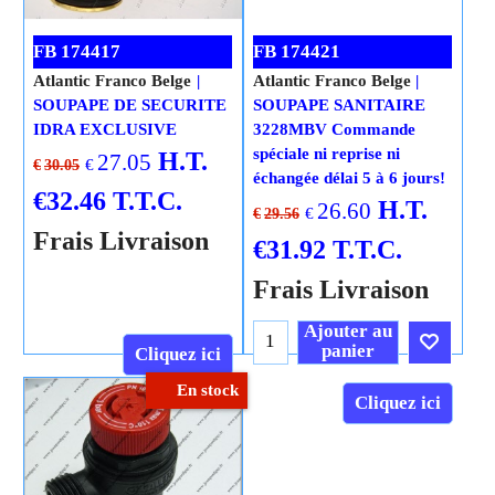
FB 174417
FB 174421
Atlantic Franco Belge
Atlantic Franco Belge
SOUPAPE DE SECURITE
SOUPAPE SANITAIRE
IDRA EXCLUSIVE
3228MBV Commande
spéciale ni reprise ni
H.T.
27.05
€
€
30.05
échangée délai 5 à 6 jours!
€
32.46
T.T.C.
H.T.
26.60
€
€
29.56
Frais Livraison
€
31.92
T.T.C.
Frais Livraison
Ajouter au
panier
Cliquez ici
En stock
Cliquez ici