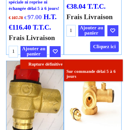
spéciale ni reprise ni
€
38.04
T.T.C.
échangée délai 5 à 6 jours!
H.T.
Frais Livraison
97.00
€
€
107.78
€
116.40
T.T.C.
Ajouter au
panier
Frais Livraison
Cliquez ici
Ajouter au
panier
Rupture définitive
Cliquez ici
Sur commande délai 5 à 6
jours