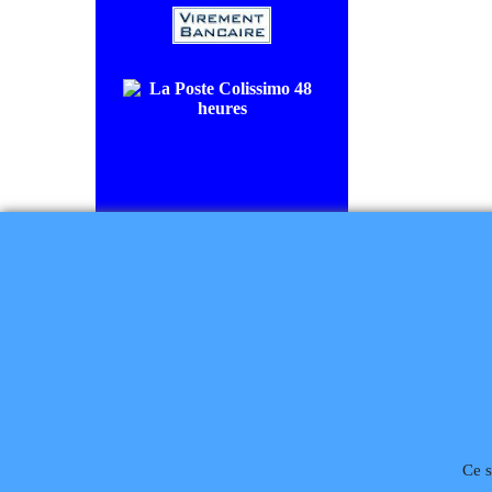
COLISSIMO SUIVI livraison en
48/72H00.
CHRONOPOST livraison le
lendemain.
Règlement à la commande
Ce s
Téléphone
02 99 868 