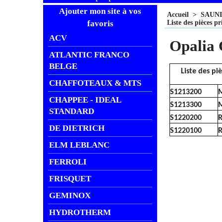
Ajouter mon site à vos
Accueil
>
SAUN
favoris
Liste des pièces 
ACV
Opalia 
ATLANTIC FRANCO
BELGE
Liste des p
CHAFFOTEAUX & MTS
S1213200
M
CHAPPEE - IDEAL
S1213300
M
STANDARD
S1220200
R
DE DIETRICH
S1220100
R
ELM LEBLANC
FERROLI
FRISQUET
GEMINOX
HYDROTHERM