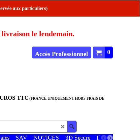
ervée aux particuliers)
ivraison le lendemain.
0
Accès Professionnel
EUROS TTC
(FRANCE UNIQUEMENT HORS FRAIS DE
ales
SAV
NOTICES
3D Secure
Paiements
Favor