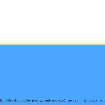
ite utilise des cookies pour garantir une expérience sur mesure aux visit
868
Fax 02 99 868 869
Contact mail
Site hébergé par Infomaniak We