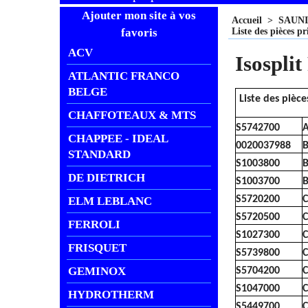
Ajouter mon site à vos
Accueil
>
SAUN
favoris
Liste des pièces pr
ACV
Isospli
ATLANTIC FRANCO
BELGE
Liste des pièc
CHAFFOTEAUX & MTS
S5742700
A
CHAPPEE - IDEAL
0020037988
B
STANDARD
S1003800
B
DE DIETRICH
S1003700
B
S5720200
C
ELM LEBLANC
S5720500
C
FERROLI
S1027300
C
FRISQUET
S5739800
C
GEMINOX
S5704200
C
S1047000
C
HYDROTHERM
S5449700
C