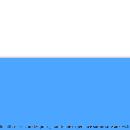
868
Fax 02 99 868 869
Contact mail
Site hébergé par Infomaniak We
ite utilise des cookies pour garantir une expérience sur mesure aux visit