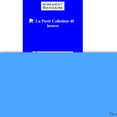
COLISSIMO SUIVI livraison en
48/72H00.
CHRONOPOST livraison le
lendemain.
Règlement à la commande
Téléphone
02 99 868 
Ce s