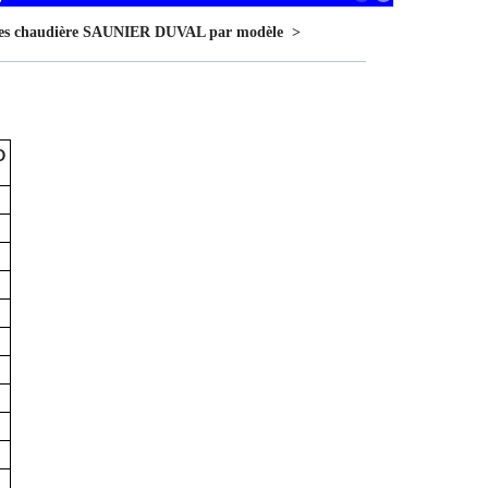
pales chaudière SAUNIER DUVAL par modèle
>
D