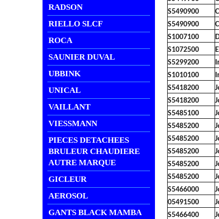
RADSON
S5490900
C
RIELLO SLCF
S5490900
C
S1007100
D
ROCA
S1072500
E
SAUNIER DUVAL
S5299200
I
UBBINK
S1010100
I
S5418200
J
UNICAL
S5418200
J
VAILLANT
S5485100
J
VIESSMANN
S5485200
J
S5485200
J
PIECES DETACHEES
BRULEUR CHAUDIERE
S5485200
J
AUTRE MARQUE
S5485200
J
S5485200
J
GICLEUR
S5466000
J
AEROSOL
05491500
J
GANTS BLACK MAMBA
S5466400
J