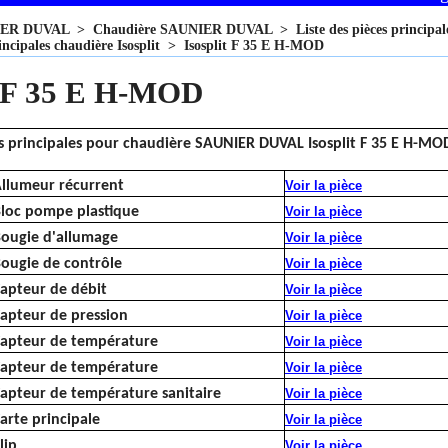
IER DUVAL
>
Chaudière SAUNIER DUVAL
>
Liste des pièces princi
incipales chaudière Isosplit
>
Isosplit F 35 E H-MOD
t F 35 E H-MOD
es principales pour chaudière SAUNIER DUVAL Isosplit F 35 E H-MO
llumeur récurrent
Voir la pièce
loc pompe plastique
Voir la pièce
ougie d'allumage
Voir la pièce
ougie de contrôle
Voir la pièce
apteur de débit
Voir la pièce
apteur de pression
Voir la pièce
apteur de température
Voir la pièce
apteur de température
Voir la pièce
apteur de température sanitaire
Voir la pièce
arte principale
Voir la pièce
lip
Voir la pièce