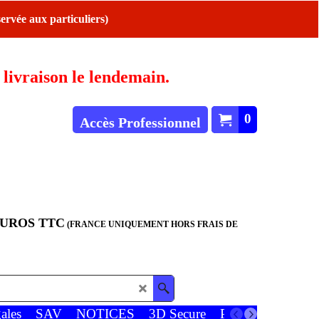
ervée aux particuliers)
ivraison le lendemain.
0
Accès Professionnel
EUROS TTC
(FRANCE UNIQUEMENT HORS FRAIS DE
ales
SAV
NOTICES
3D Secure
Paiements
Favor