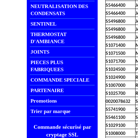
S5466400
J
NEUTRALISATION DES
CONDENSATS
S5466400
J
S5496800
J
SENTINEL
S5496800
J
THERMOSTAT
S5496800
J
D'AMBIANCE
S1071400
M
JOINTS
S1071500
M
S1071700
M
PIECES PLUS
FABRIQUEES
S1024500
P
S1024900
R
COMMANDE SPECIALE
S1007000
R
PARTENAIRE
S1025700
R
Promotions
0020078632
S
S5741900
S
Trier par marque
S5461100
S
S1029100
T
Commande sécurisé par
S1008000
T
cryptage SSL