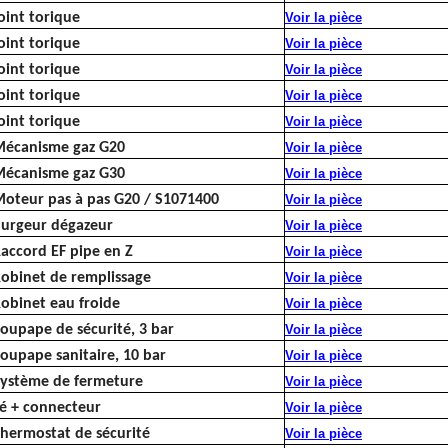
oint torique
Voir la pièce
oint torique
Voir la pièce
oint torique
Voir la pièce
oint torique
Voir la pièce
oint torique
Voir la pièce
écanisme gaz G20
Voir la pièce
écanisme gaz G30
Voir la pièce
oteur pas à pas G20 / S1071400
Voir la pièce
urgeur dégazeur
Voir la pièce
accord EF pipe en Z
Voir la pièce
obinet de remplissage
Voir la pièce
obinet eau froide
Voir la pièce
oupape de sécurité, 3 bar
Voir la pièce
oupape sanitaire, 10 bar
Voir la pièce
ystème de fermeture
Voir la pièce
é + connecteur
Voir la pièce
hermostat de sécurité
Voir la pièce