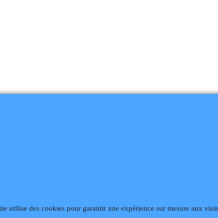
ite utilise des cookies pour garantir une expérience sur mesure aux visit
868
Fax 02 99 868 869
Contact mail
Site hébergé par Infomaniak We