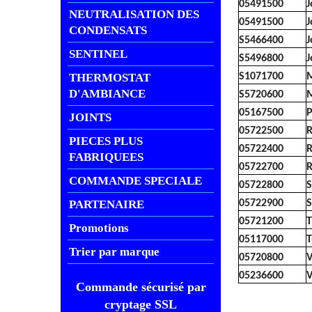
05491500
J
NEUTRALISATION DES
05491500
J
CONDENSATS
S5466400
J
SENTINEL
S5496800
J
THERMOSTAT
S1071700
M
D'AMBIANCE
S5720600
M
05167500
P
JOINTS
05722500
R
PIECES PLUS
05722400
R
FABRIQUEES
05722700
R
COMMANDE SPECIALE
05722800
S
PARTENAIRE
05722900
S
05721200
T
Promotions
05117000
T
Trier par marque
05720800
V
05236600
V
Commande sécurisé par
cryptage SSL