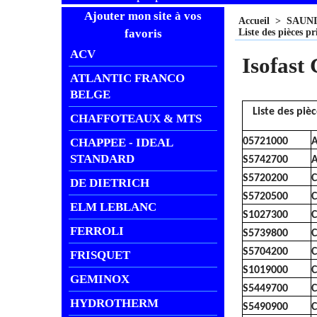
Ajouter mon site à vos
Accueil
>
SAUN
favoris
Liste des pièces pr
ACV
Isofast
ATLANTIC FRANCO
BELGE
Liste des piè
CHAFFOTEAUX & MTS
CHAPPEE - IDEAL
05721000
A
STANDARD
S5742700
A
S5720200
C
DE DIETRICH
S5720500
C
ELM LEBLANC
S1027300
C
FERROLI
S5739800
C
S5704200
C
FRISQUET
S1019000
C
GEMINOX
S5449700
C
HYDROTHERM
S5490900
C