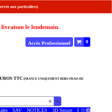
ervée aux particuliers)
ivraison le lendemain.
0
Accès Professionnel
EUROS TTC
(FRANCE UNIQUEMENT HORS FRAIS DE
ales
SAV
NOTICES
3D Secure
Paiements
Favor