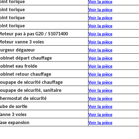
oint torique
Voir la pièce
oint torique
Voir la pièce
oint torique
Voir la pièce
oint torique
Voir la pièce
oteur pas à pas G20 / S1071400
Voir la pièce
oteur vanne 3 voies
Voir la pièce
urgeur dégazeur
Voir la pièce
obinet départ chauffage
Voir la pièce
obinet eau froide
Voir la pièce
obinet retour chauffage
Voir la pièce
oupape de sécurité chauffage
Voir la pièce
oupape de sécurité, sanitaire
Voir la pièce
hermostat de sécurité
Voir la pièce
ube de sortie
Voir la pièce
anne 3 voies
Voir la pièce
ase expansion
Voir la pièce