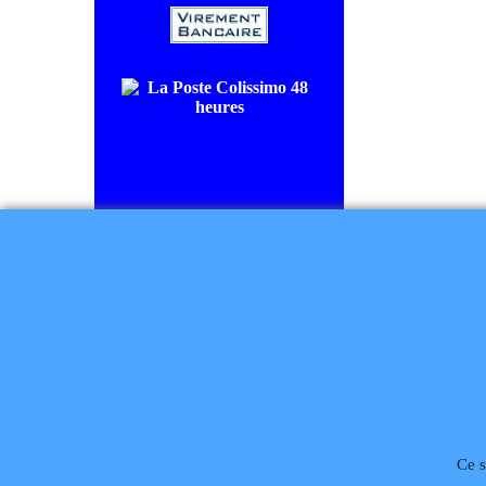
COLISSIMO SUIVI livraison en
48/72H00.
CHRONOPOST livraison le
lendemain.
Règlement à la commande
Ce s
Téléphone
02 99 868 