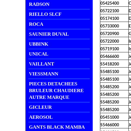
05425400
C
RADSON
05722100
D
RIELLO SLCF
05174100
D
ROCA
05733000
E
SAUNIER DUVAL
05720900
G
05722000
I
UBBINK
05719100
I
UNICAL
05466600
J
VAILLANT
S5418200
J
S5485100
J
VIESSMANN
S5485100
J
PIECES DETACHEES
S5485200
J
BRULEUR CHAUDIERE
S5485200
J
AUTRE MARQUE
S5485200
J
GICLEUR
S5485200
J
AEROSOL
05451000
J
S5466000
J
GANTS BLACK MAMBA