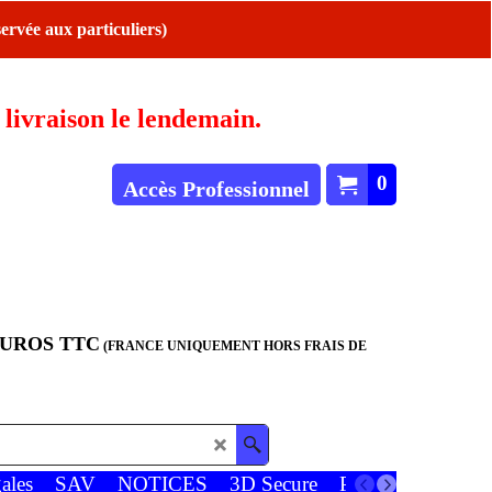
ervée aux particuliers)
ivraison le lendemain.
0
Accès Professionnel
EUROS TTC
(FRANCE UNIQUEMENT HORS FRAIS DE
ales
SAV
NOTICES
3D Secure
Paiements
Favor