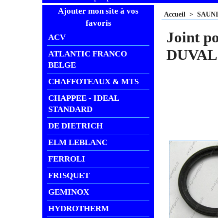
Ajouter mon site à vos
Accueil
>
SAUN
favoris
Joint p
ACV
DUVAL
ATLANTIC FRANCO
BELGE
CHAFFOTEAUX & MTS
CHAPPEE - IDEAL
STANDARD
DE DIETRICH
ELM LEBLANC
FERROLI
FRISQUET
GEMINOX
HYDROTHERM