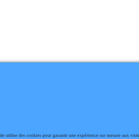
868
Fax 02 99 868 869
Contact mail
Site hébergé par Infomaniak We
ite utilise des cookies pour garantir une expérience sur mesure aux visit