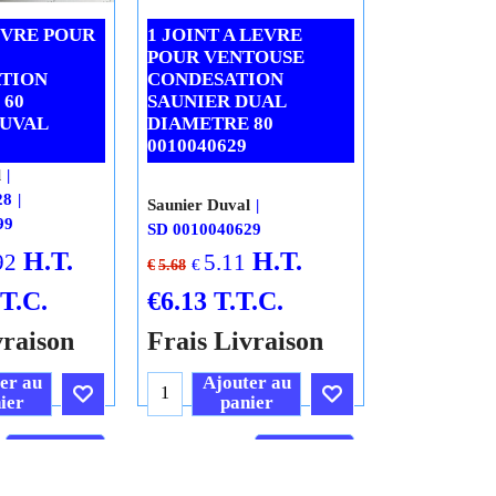
EVRE POUR
1 JOINT A LEVRE
POUR VENTOUSE
TION
CONDESATION
 60
SAUNIER DUAL
DUVAL
DIAMETRE 80
0010040629
l
28
Saunier Duval
99
SD 0010040629
H.T.
H.T.
92
5.11
€
€
5.68
.T.C.
€
6.13
T.T.C.
vraison
Frais Livraison
er au
Ajouter au
ier
panier
Cliquez ici
Cliquez ici