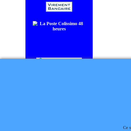
COLISSIMO SUIVI livraison en
48/72H00.
CHRONOPOST livraison le
lendemain.
Règlement à la commande
Téléphone
02 99 868 
Ce s