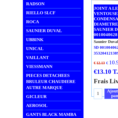
RADSON
JOINT A L
RIELLO SLCF
VENTOUSE
CONDENSA
ROCA
DIAMETRE
SAUNIER 
SAUNIER DUVAL
0010040628
UBBINK
Saunier Duva
SD 00100406
UNICAL
35320412138
VAILLANT
10.
€
€
12.13
VIESSMANN
€
13.10
T
PIECES DETACHEES
Frais Li
BRULEUR CHAUDIERE
AUTRE MARQUE
Ajout
pan
GICLEUR
AEROSOL
GANTS BLACK MAMBA