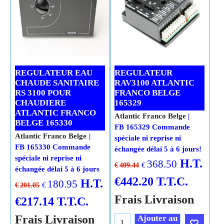
REGULATEUR EAU
REGULATEUR
CHAUDE SANITAIRE
RAV3100 ATLANTIC
RS 3100 POUR
FRANCO BELGE
CHAUDIERE
165329
ATLANTIC FRANCO
Atlantic Franco Belge
BELGE 165330
FB 165329 Commande
Atlantic Franco Belge
spéciale ni reprise ni
FB 165330 Commande
échangée délai 5 à 6 jours!
spéciale ni reprise ni
H.T.
368.50
€
€
409.44
échangée délai 5 à 6 jours
€
442.20
T.T.C.
H.T.
180.95
€
€
201.05
Frais Livraison
€
217.14
T.T.C.
Frais Livraison
Ajouter au