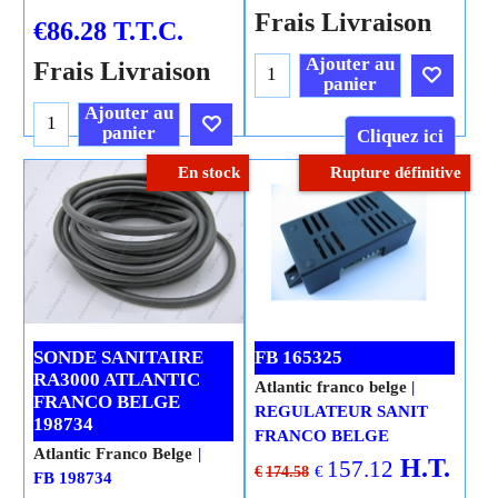
Frais Livraison
€
86.28
T.T.C.
Ajouter au
Frais Livraison
panier
Ajouter au
panier
Cliquez ici
En stock
Rupture définitive
Cliquez ici
SONDE SANITAIRE
FB 165325
RA3000 ATLANTIC
Atlantic franco belge
FRANCO BELGE
REGULATEUR SANIT
198734
FRANCO BELGE
Atlantic Franco Belge
H.T.
157.12
€
€
174.58
FB 198734