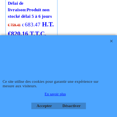
Délai de
livraison:
Produit non
stocké délai 5 à 6 jours
H.T.
683.47
€
€
759.41
€
820.16
T.T.C.
Frais Livraison
Ajouter au
panier
Cliquez ici
Téléphone
02 99 868 868
Fax 02 99 868 869
Contact mail
Site
hébergé par Infomaniak Webmaster Jean-Paul GUY
Ce site utilise des cookies pour garantir une expérience sur
mesure aux visiteurs.
Rétractation
En savoir plus
Accepter
Désactiver
Boutique en ligne créés
avec le logiciel
eCommerce ShopFactory