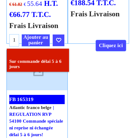
€
188.54
T.T.C.
H.T.
55.64
€
€
61.82
Frais Livraison
€
66.77
T.T.C.
Frais Livraison
Ajouter au
panier
Cliquez ici
Cliquez ici
Sur commande délai 5 à 6
jours
FB 165319
Atlantic franco belge
REGULATION RVP
54100 Commande spéciale
ni reprise ni échangée
délai 5 à 6 jours!