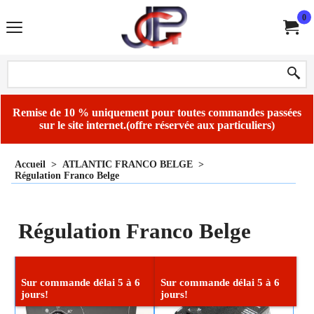
0
Remise de 10 % uniquement pour toutes commandes passées
sur le site internet.(offre réservée aux particuliers)
Accueil
>
ATLANTIC FRANCO BELGE
>
Régulation Franco Belge
Régulation Franco Belge
Sur commande délai 5 à 6
Sur commande délai 5 à 6
jours!
jours!