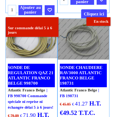
panier
Ajouter au
panier
Cliquez ici
En stock
Cliquez ici
Sur commande délai 5 à 6
jours
SONDE DE
SONDE CHAUDIERE
REGULATION QAZ 21
RAV3000 ATLANTIC
ATLANTIC FRANCO
FRANCO BELGE
BELGE 998700
198731
Atlantic Franco Belge
Atlantic Franco Belge
FB 998700 Commande
FB 198731
spéciale ni reprise ni
H.T.
41.27
€
€
45.85
échangée délai 5 à 6 jours!
€
49.52
T.T.C.
H.T.
71.90
€
€
79.89