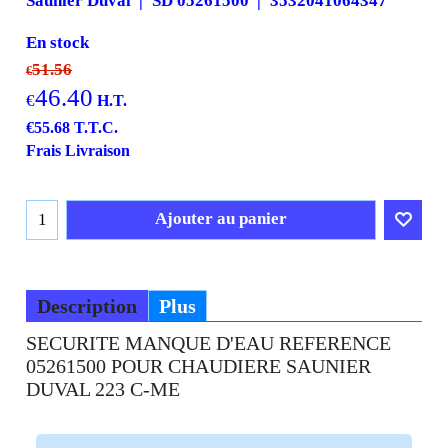
Saunier Duval
SD 05261500
3532041064347
En stock
51.56
€
46.40
€
H.T.
€
55.68
T.T.C.
Frais Livraison
Ajouter au panier
Description
Plus
SECURITE MANQUE D'EAU REFERENCE
05261500 POUR CHAUDIERE SAUNIER
DUVAL 223 C-ME