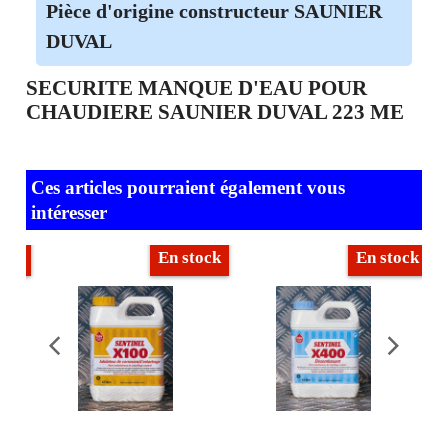
Pièce d'origine constructeur SAUNIER
DUVAL
SECURITE MANQUE D'EAU POUR
CHAUDIERE SAUNIER DUVAL 223 ME
Ces articles pourraient également vous
intéresser
ock
En stock
En stock