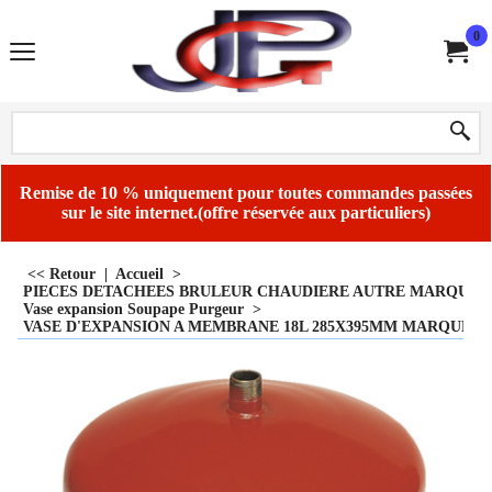
0
Remise de 10 % uniquement pour toutes commandes passées
sur le site internet.(offre réservée aux particuliers)
<< Retour
|
Accueil
>
PIECES DETACHEES BRULEUR CHAUDIERE AUTRE MARQUE
Vase expansion Soupape Purgeur
>
VASE D'EXPANSION A MEMBRANE 18L 285X395MM MARQUE C