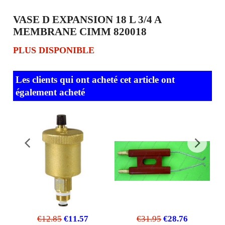
VASE D EXPANSION 18 L 3/4 A
MEMBRANE CIMM 820018
PLUS DISPONIBLE
Les clients qui ont acheté cet article ont
également acheté
€
12.85
€
11.57
€
31.95
€
28.76